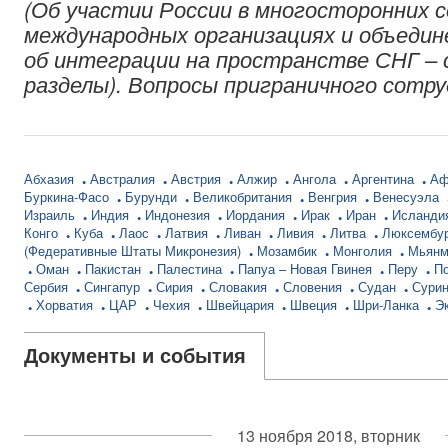
(Об участии России в многосторонних 
международных организациях и объедин
об интеграции на пространстве СНГ – 
разделы). Вопросы приграничного сотр
Абхазия
Австралия
Австрия
Алжир
Ангола
Аргентина
Аф
Буркина-Фасо
Бурунди
Великобритания
Венгрия
Венесуэла
Израиль
Индия
Индонезия
Иордания
Ирак
Иран
Исланди
Конго
Куба
Лаос
Латвия
Ливан
Ливия
Литва
Люксембу
(Федеративные Штаты Микронезия)
Мозамбик
Монголия
Мьян
Оман
Пакистан
Палестина
Папуа – Новая Гвинея
Перу
П
Сербия
Сингапур
Сирия
Словакия
Словения
Судан
Сури
Хорватия
ЦАР
Чехия
Швейцария
Швеция
Шри-Ланка
Э
Документы и события
13 ноября 2018, вторник