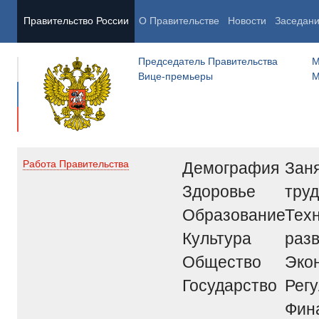
Правительство России
О Правительстве
Новости
Заседан
Председатель Правительства
М
Вице-премьеры
М
Демография
Заня
Работа Правительства
Здоровье
труд
Образование
Тех
Культура
раз
Общество
Эко
Государство
Рег
Фин