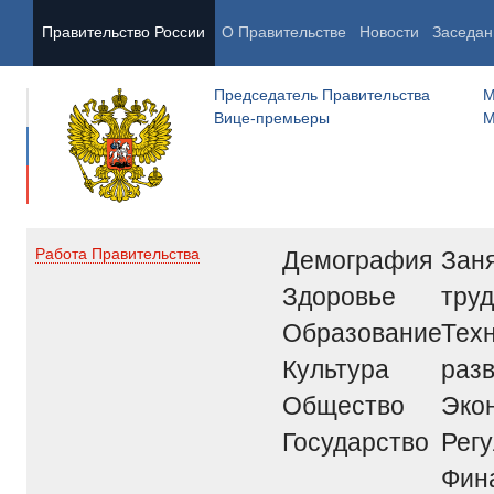
Правительство России
О Правительстве
Новости
Заседан
Председатель Правительства
М
Вице-премьеры
М
Демография
Заня
Работа Правительства
Здоровье
труд
Образование
Тех
Культура
раз
Общество
Эко
Государство
Рег
Фин