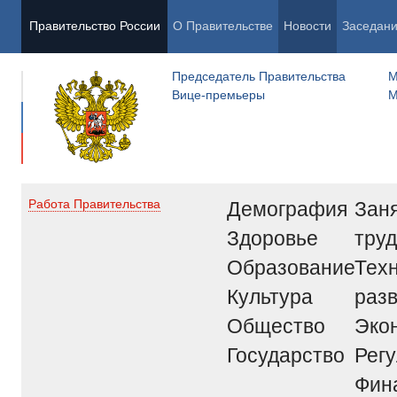
Правительство России
О Правительстве
Новости
Заседан
Председатель Правительства
М
Вице-премьеры
М
Демография
Заня
Работа Правительства
Здоровье
труд
Образование
Тех
Культура
раз
Общество
Эко
Государство
Рег
Фин