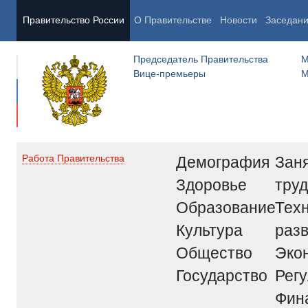
Правительство России
О Правительстве
Новости
Заседан
Председатель Правительства
М
Вице-премьеры
М
Демография
Заня
Работа Правительства
Здоровье
труд
Образование
Тех
Культура
раз
Общество
Эко
Государство
Рег
Фин