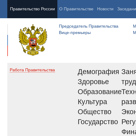
Правительство России
О Правительстве
Новости
Заседан
Председатель Правительства
М
Вице-премьеры
М
Демография
Заня
Работа Правительства
Здоровье
труд
Образование
Тех
Культура
раз
Общество
Эко
Государство
Рег
Фин