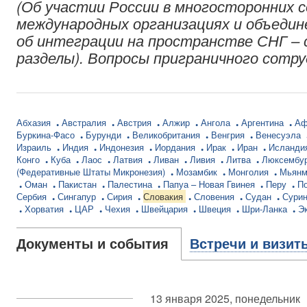
(Об участии России в многосторонних 
международных организациях и объедин
об интеграции на пространстве СНГ – 
разделы). Вопросы приграничного сотр
Абхазия
Австралия
Австрия
Алжир
Ангола
Аргентина
Аф
Буркина-Фасо
Бурунди
Великобритания
Венгрия
Венесуэла
Израиль
Индия
Индонезия
Иордания
Ирак
Иран
Исланди
Конго
Куба
Лаос
Латвия
Ливан
Ливия
Литва
Люксембу
(Федеративные Штаты Микронезия)
Мозамбик
Монголия
Мьян
Оман
Пакистан
Палестина
Папуа – Новая Гвинея
Перу
П
Сербия
Сингапур
Сирия
Словакия
Словения
Судан
Сури
Хорватия
ЦАР
Чехия
Швейцария
Швеция
Шри-Ланка
Э
Документы и события
Встречи и визит
13 января 2025, понедельник