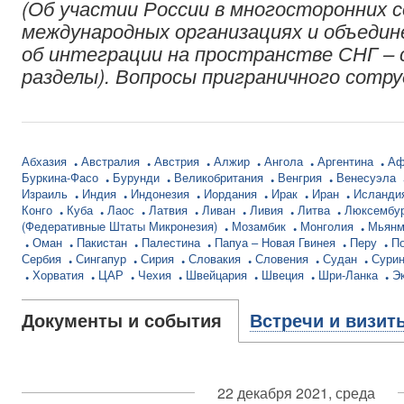
(Об участии России в многосторонних 
международных организациях и объедин
об интеграции на пространстве СНГ – 
разделы). Вопросы приграничного сотр
Абхазия
Австралия
Австрия
Алжир
Ангола
Аргентина
Аф
Буркина-Фасо
Бурунди
Великобритания
Венгрия
Венесуэла
Израиль
Индия
Индонезия
Иордания
Ирак
Иран
Исланди
Конго
Куба
Лаос
Латвия
Ливан
Ливия
Литва
Люксембу
(Федеративные Штаты Микронезия)
Мозамбик
Монголия
Мьян
Оман
Пакистан
Палестина
Папуа – Новая Гвинея
Перу
П
Сербия
Сингапур
Сирия
Словакия
Словения
Судан
Сури
Хорватия
ЦАР
Чехия
Швейцария
Швеция
Шри-Ланка
Э
Документы и события
Встречи и визит
22 декабря 2021, среда