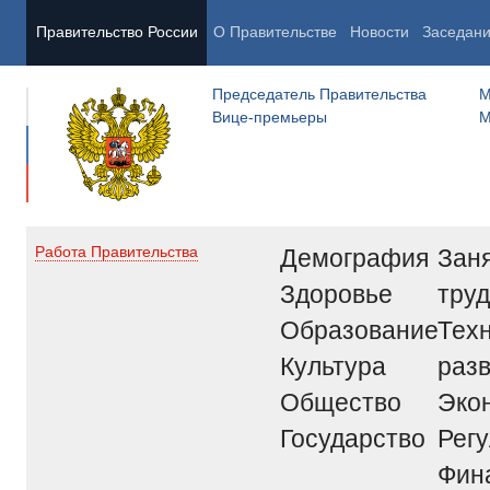
Правительство России
О Правительстве
Новости
Заседан
Председатель Правительства
М
Вице-премьеры
М
Демография
Заня
Работа Правительства
Здоровье
труд
Образование
Тех
Культура
раз
Общество
Эко
Государство
Рег
Фин