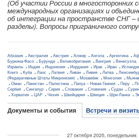
(Об участии России в многосторонних 
международных организациях и объедин
об интеграции на пространстве СНГ – 
разделы). Вопросы приграничного сотр
Абхазия
Австралия
Австрия
Алжир
Ангола
Аргентина
Аф
Буркина-Фасо
Бурунди
Великобритания
Венгрия
Венесуэла
Израиль
Индия
Индонезия
Иордания
Ирак
Иран
Исланди
Конго
Куба
Лаос
Латвия
Ливан
Ливия
Литва
Люксембу
(Федеративные Штаты Микронезия)
Мозамбик
Монголия
Мьян
Оман
Пакистан
Палестина
Папуа – Новая Гвинея
Перу
П
Сербия
Сингапур
Сирия
Словакия
Словения
Судан
Сури
Хорватия
ЦАР
Чехия
Швейцария
Швеция
Шри-Ланка
Э
Документы и события
Встречи и визит
27 октября 2025, понедельник