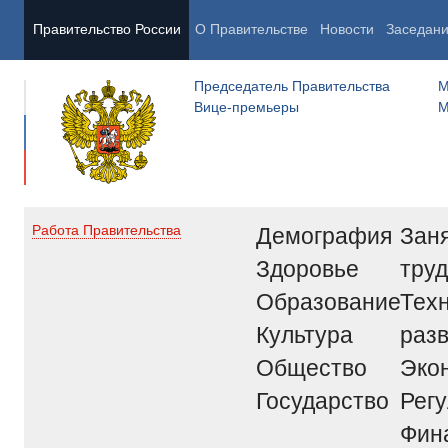
Правительство России
О Правительстве
Новости
Заседан
Председатель Правительства
М
Вице-премьеры
М
Демография
Заня
Работа Правительства
Здоровье
труд
Образование
Тех
Культура
раз
Общество
Эко
Государство
Рег
Фин