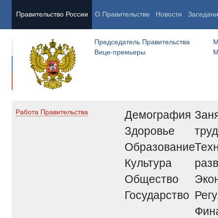
Правительство России
О Правительстве
Новости
Заседан
Председатель Правительства
М
Вице-премьеры
М
Демография
Заня
Работа Правительства
Здоровье
труд
Образование
Тех
Культура
раз
Общество
Эко
Государство
Рег
Фин