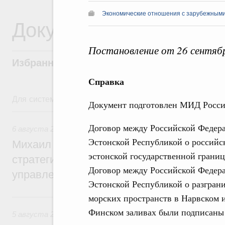
Экономические отношения с зарубежными 
Документы
Постановление от 26 сентяб
Избранные документы со справками к ни
Справка
Для системного поиска перейдите в раздел "Поиск по 
Документ подготовлен МИД Росси
6 августа, четверг
Договор между Российской Федер
6 августа 2026
,
Технологическое развитие. Инновации
Эстонской Республикой о российс
Михаил Мишустин дал поручения по ито
эстонской государственной границ
стратегической сессии о совершенствов
Договор между Российской Федер
управления научно-технологическим раз
Эстонской Республикой о разгран
5 августа, среда
морских пространств в Нарвском 
Финском заливах были подписаны 1
5 августа 2026
,
Вопросы производительности труда и по