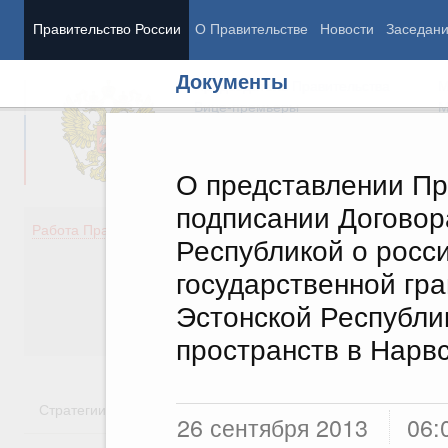
Правительство России
О Правительстве
Новости
Заседан
Документы
Председатель Правительства
М
Вице-премьеры
М
О представлении Пр
подписании Договор
Демография
Занято
Работа Правительства
Республикой о росс
Здоровье
Технол
Образование
Эконом
государственной гр
Культура
Финан
Эстонской Республи
Общество
Социал
Государство
пространств в Нарв
Стратегии
Государственные программы
Национальн
26 сентября 2013
06: