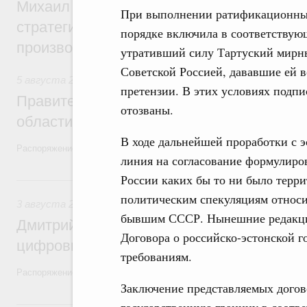
Михаил Мишустин дал поручения по ито
При выполнении ратификационных
стратегической сессии, посвящённой п
порядке включила в соответствую
производительности труда
утративший силу Тартуский мирны
Советской Россией, дававшие ей 
5 августа 2026
,
Национальный проект «Экологическое бла
претензии. В этих условиях подп
Правительство увеличило объём финанс
отозваны.
области в рамках федерального проекта
В ходе дальнейшей проработки с 
Распоряжение от 3 августа 2026 года №2067-р
линия на согласование формулир
России каких бы то ни было терр
3 августа, понедельник
политическим спекуляциям относ
3 августа 2026
,
Регулирование в сфере торговли. Защита
бывшим СССР. Нынешние редакции
Дмитрий Григоренко возглавил штаб по 
Договора о российско-эстонской 
цифровых платформ
требованиям.
Распоряжение от 25 июля 2026 года №1966-р
Заключение представляемых догов
31 июля, пятница