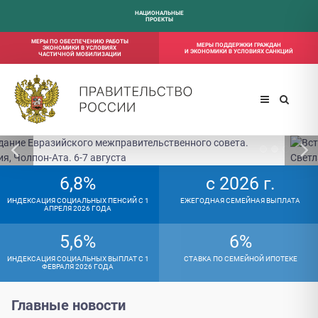
НАЦИОНАЛЬНЫЕ
ПРОЕКТЫ
МЕРЫ ПО ОБЕСПЕЧЕНИЮ РАБОТЫ
МЕРЫ ПОДДЕРЖКИ ГРАЖДАН
ЭКОНОМИКИ В УСЛОВИЯХ
И ЭКОНОМИКИ В УСЛОВИЯХ САНКЦИЙ
ЧАСТИЧНОЙ МОБИЛИЗАЦИИ
6,8%
с 2026 г.
ИНДЕКСАЦИЯ СОЦИАЛЬНЫХ ПЕНСИЙ С 1
ЕЖЕГОДНАЯ СЕМЕЙНАЯ ВЫПЛАТА
АПРЕЛЯ 2026 ГОДА
5,6%
6%
ИНДЕКСАЦИЯ СОЦИАЛЬНЫХ ВЫПЛАТ С 1
СТАВКА ПО СЕМЕЙНОЙ ИПОТЕКЕ
ФЕВРАЛЯ 2026 ГОДА
Главные новости