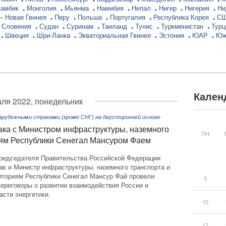
замбик
Монголия
Мьянма
Намибия
Непал
Нигер
Нигерия
Ни
– Новая Гвинея
Перу
Польша
Португалия
Республика Корея
С
Словения
Судан
Суринам
Таиланд
Тунис
Туркменистан
Тур
Швеция
Шри-Ланка
Экваториальная Гвинея
Эстония
ЮАР
Юж
Кален
ля 2022, понедельник
арубежными странами (кроме СНГ) на двусторонней основе
ака с Министром инфраструктуры, наземного
ПН
риям Республики Сенегал Мансуром Фаем
редседателя Правительства Российской Федерации
ак и Министр инфраструктуры, наземного транспорта и
риториям Республики Сенегал Мансур Фай провели
3
ереговоры о развитии взаимодействия России и
асти энергетики.
10
17