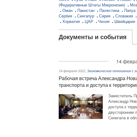
(Федеративные Штаты Микронезия)
Мо
Оман
Пакистан
Палестина
Папуа 
Сербия
Сингапур
Сирия
Словакия
Хорватия
ЦАР
Чехия
Швейцария
Документы и события
14 февра
14 февраля 2022
,
Экономические отношения с з
Рабочая встреча Александра Нов
транспорта и доступа к террито
Заместитель П
Александр Нов
доступа к тер
двусторонние п
Сенегала в обл