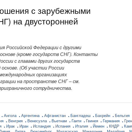
ношения с зарубежными
НГ) на двусторонней
ия Российской Федерации с другими
основе (кроме государств СНГ). Контакты
ссии с главами других государств
 основе. (Об участии России
 международных организациях
еграции на пространстве СНГ – см.
приграничного сотрудничества.
р
Ангола
Аргентина
Афганистан
Бангладеш
Бахрейн
Бельгия
ния
Венгрия
Венесуэла
Вьетнам
Гаити
Гвинея
Германия
Гре
ия
Ирак
Иран
Исландия
Испания
Италия
Йемен
КНДР
Кам
Ливия
Литва
Люксембург
Мадагаскар
Македония
Малайзия
М