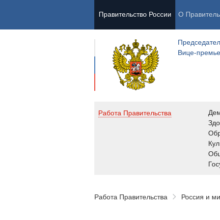
Правительство России
О Правитель
Председател
Вице-премь
Де
Работа Правительства
Здо
Обр
Кул
Об
Гос
Работа Правительства
Россия и м