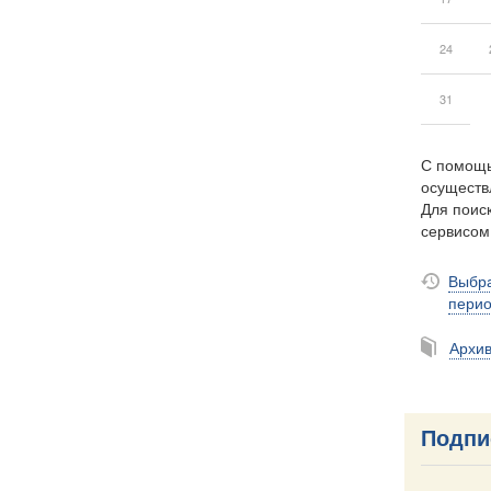
24
31
С помощь
осуществ
Для поиск
сервисо
Выбра
пери
Архи
Подпи