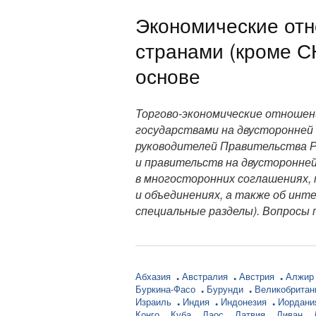
Экономические от
странами (кроме С
основе
Торгово-экономические отношен
государствами на двусторонней 
руководителей Правительства Ро
и правительств на двусторонней
в многосторонних соглашениях,
и объединениях, а также об инт
специальные разделы). Вопросы 
Абхазия
Австралия
Австрия
Алжи
Буркина-Фасо
Бурунди
Великобрита
Израиль
Индия
Индонезия
Иордан
Конго
Куба
Лаос
Латвия
Ливан