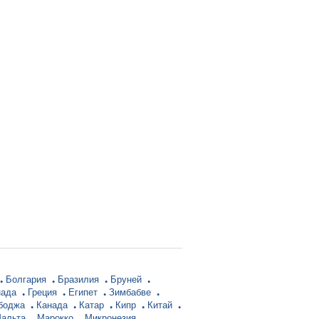
Болгария
Бразилия
Бруней
нада
Греция
Египет
Зимбабве
боджа
Канада
Катар
Кипр
Китай
альта
Марокко
Микронезия