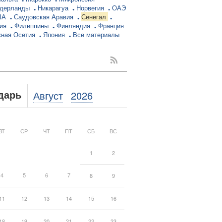
дерланды
Никарагуа
Норвегия
ОАЭ
ША
Саудовская Аравия
Сенегал
ция
Филиппины
Финляндия
Франция
ная Осетия
Япония
Все материалы
Август
2026
дарь
ВТ
СР
ЧТ
ПТ
СБ
ВС
1
2
4
5
6
7
8
9
11
12
13
14
15
16
18
19
20
21
22
23