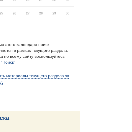
25
26
27
28
29
30
ю этого календаря поиск
ляется в рамках текущего раздела.
а по всему сайту воспользуйтесь
м
"Поиск"
ть материалы текущего раздела за
од
в
ска