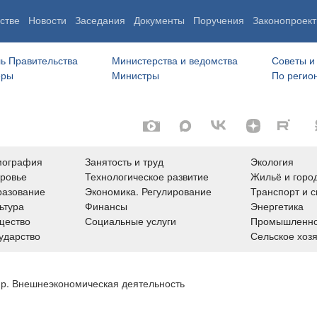
стве
Новости
Заседания
Документы
Поручения
Законопроект
ь Правительства
Министерства и ведомства
Советы и
еры
Министры
По регио
мография
Занятость и труд
Экология
ровье
Технологическое развитие
Жильё и горо
азование
Экономика. Регулирование
Транспорт и с
ьтура
Финансы
Энергетика
щество
Социальные услуги
Промышленно
ударство
Сельское хоз
ир. Внешнеэкономическая деятельность