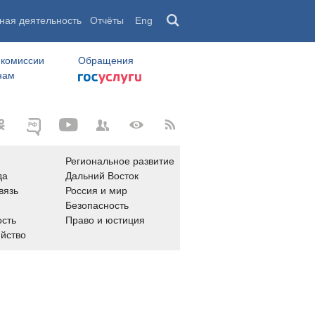
ная деятельность
Отчёты
Eng
 комиссии
Обращения
нам
Региональное развитие
да
Дальний Восток
вязь
Россия и мир
Безопасность
сть
Право и юстиция
яйство