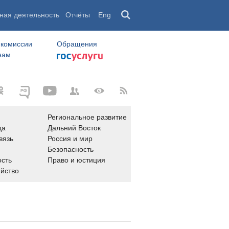
ная деятельность
Отчёты
Eng
 комиссии
Обращения
нам
Региональное развитие
да
Дальний Восток
вязь
Россия и мир
Безопасность
сть
Право и юстиция
яйство