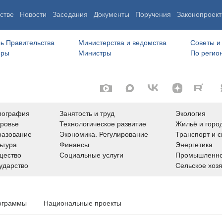
стве
Новости
Заседания
Документы
Поручения
Законопроект
ь Правительства
Министерства и ведомства
Советы и
еры
Министры
По регио
мография
Занятость и труд
Экология
ровье
Технологическое развитие
Жильё и горо
азование
Экономика. Регулирование
Транспорт и с
ьтура
Финансы
Энергетика
щество
Социальные услуги
Промышленно
ударство
Сельское хоз
ограммы
Национальные проекты