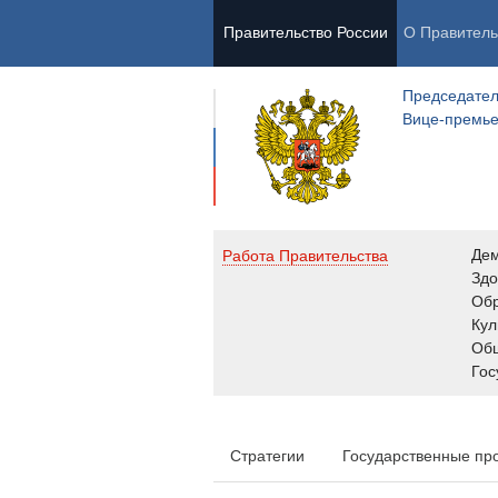
Правительство России
О Правитель
Председател
Вице-премь
Де
Работа Правительства
Здо
Обр
Кул
Об
Гос
Стратегии
Государственные пр