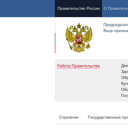
Правительство России
О Правитель
Председател
Вице-премь
Де
Работа Правительства
Здо
Обр
Кул
Об
Гос
Стратегии
Государственные пр