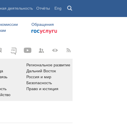
ная деятельность
Отчёты
Eng
 комиссии
Обращения
нам
Региональное развитие
да
Дальний Восток
вязь
Россия и мир
Безопасность
сть
Право и юстиция
яйство