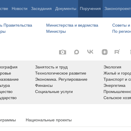
стве
Новости
Заседания
Документы
Поручения
Законопроект
ь Правительства
Министерства и ведомства
Советы и
еры
Министры
По регио
мография
Занятость и труд
Экология
ровье
Технологическое развитие
Жильё и горо
азование
Экономика. Регулирование
Транспорт и с
ьтура
Финансы
Энергетика
щество
Социальные услуги
Промышленно
ударство
Сельское хоз
ограммы
Национальные проекты