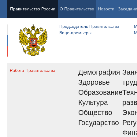
Правительство России
О Правительстве
Новости
Заседан
Председатель Правительства
М
Вице-премьеры
М
Демография
Заня
Работа Правительства
Здоровье
труд
Образование
Тех
Культура
раз
Общество
Эко
Государство
Рег
Фин