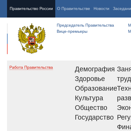
Правительство России
О Правительстве
Новости
Заседан
Председатель Правительства
М
Вице-премьеры
М
Демография
Заня
Работа Правительства
Здоровье
труд
Образование
Тех
Культура
раз
Общество
Эко
Государство
Рег
Фин