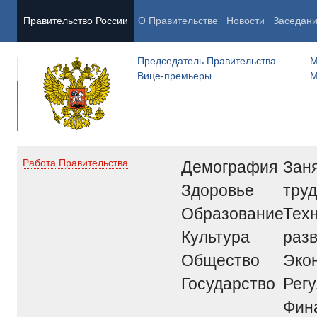
Правительство России
О Правительстве
Новости
Заседан
Председатель Правительства
М
Вице-премьеры
М
Демография
Заня
Работа Правительства
Здоровье
труд
Образование
Тех
Культура
раз
Общество
Эко
Государство
Рег
Фин