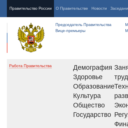
Правительство России
О Правительстве
Новости
Заседан
Председатель Правительства
М
Вице-премьеры
М
Демография
Заня
Работа Правительства
Здоровье
труд
Образование
Тех
Культура
раз
Общество
Эко
Государство
Рег
Фин