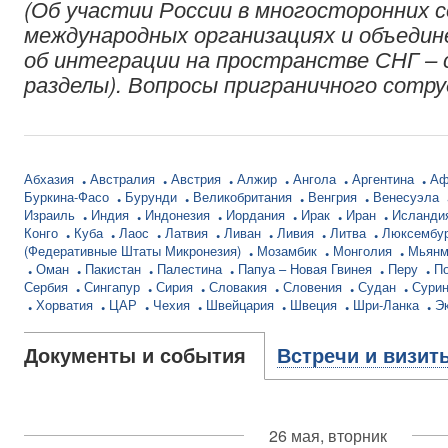
(Об участии России в многосторонних 
международных организациях и объедин
об интеграции на пространстве СНГ – 
разделы). Вопросы приграничного сотр
Абхазия
Австралия
Австрия
Алжир
Ангола
Аргентина
Аф
Буркина-Фасо
Бурунди
Великобритания
Венгрия
Венесуэла
Израиль
Индия
Индонезия
Иордания
Ирак
Иран
Исланди
Конго
Куба
Лаос
Латвия
Ливан
Ливия
Литва
Люксембу
(Федеративные Штаты Микронезия)
Мозамбик
Монголия
Мьян
Оман
Пакистан
Палестина
Папуа – Новая Гвинея
Перу
П
Сербия
Сингапур
Сирия
Словакия
Словения
Судан
Сури
Хорватия
ЦАР
Чехия
Швейцария
Швеция
Шри-Ланка
Э
Документы и события
Встречи и визит
26 мая, вторник