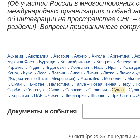
(Об участии России в многосторонних 
международных организациях и объедин
об интеграции на пространстве СНГ – 
разделы). Вопросы приграничного сотр
Абхазия
Австралия
Австрия
Алжир
Ангола
Аргентина
Аф
Буркина-Фасо
Бурунди
Великобритания
Венгрия
Венесуэла
Израиль
Индия
Индонезия
Иордания
Ирак
Иран
Исланди
Конго
Куба
Лаос
Латвия
Ливан
Ливия
Литва
Люксембу
(Федеративные Штаты Микронезия)
Мозамбик
Монголия
Мьян
Оман
Пакистан
Палестина
Папуа – Новая Гвинея
Перу
П
Сербия
Сингапур
Сирия
Словакия
Словения
Судан
Сури
Хорватия
ЦАР
Чехия
Швейцария
Швеция
Шри-Ланка
Э
Документы и события
20 октября 2025, понедельник