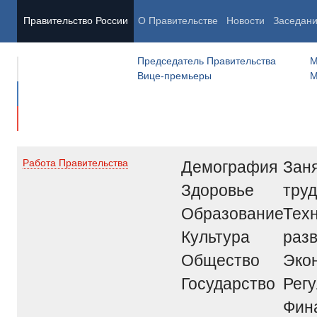
Правительство России
О Правительстве
Новости
Заседан
Председатель Правительства
М
Вице-премьеры
М
Демография
Заня
Работа Правительства
Здоровье
труд
Образование
Тех
Культура
раз
Общество
Эко
Государство
Рег
Фин