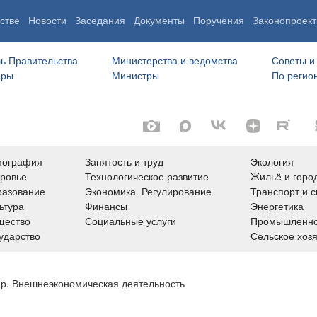
стве
Новости
Заседания
Документы
Поручения
Законопроект
ь Правительства
Министерства и ведомства
Советы и
еры
Министры
По регио
мография
Занятость и труд
Экология
ровье
Технологическое развитие
Жильё и горо
азование
Экономика. Регулирование
Транспорт и с
ьтура
Финансы
Энергетика
щество
Социальные услуги
Промышленно
ударство
Сельское хоз
ир. Внешнеэкономическая деятельность