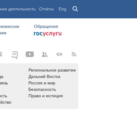
ная деятельность
Отчёты
Eng
 комиссии
Обращения
нам
Региональное развитие
да
Дальний Восток
вязь
Россия и мир
Безопасность
сть
Право и юстиция
яйство