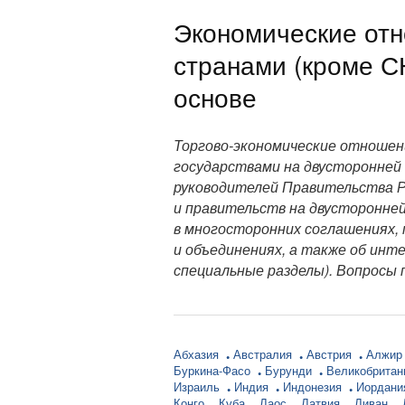
Экономические от
странами (кроме С
основе
Торгово-экономические отношен
государствами на двусторонней 
руководителей Правительства Ро
и правительств на двусторонней
в многосторонних соглашениях,
и объединениях, а также об инт
специальные разделы). Вопросы 
Абхазия
Австралия
Австрия
Алжи
Буркина-Фасо
Бурунди
Великобрита
Израиль
Индия
Индонезия
Иордан
Конго
Куба
Лаос
Латвия
Ливан