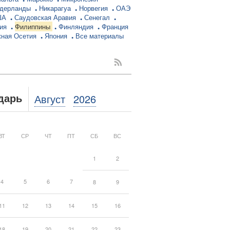
дерланды
Никарагуа
Норвегия
ОАЭ
ША
Саудовская Аравия
Сенегал
ция
Филиппины
Финляндия
Франция
ная Осетия
Япония
Все материалы
Август
2026
дарь
ВТ
СР
ЧТ
ПТ
СБ
ВС
1
2
4
5
6
7
8
9
11
12
13
14
15
16
18
19
20
21
22
23