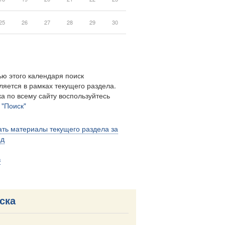
25
26
27
28
29
30
ю этого календаря поиск
ляется в рамках текущего раздела.
а по всему сайту воспользуйтесь
м
"Поиск"
ть материалы текущего раздела за
од
в
ска