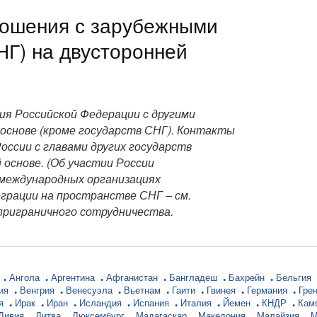
ношения с зарубежными
НГ) на двусторонней
ия Российской Федерации с другими
основе (кроме государств СНГ). Контакты
ссии с главами других государств
 основе. (Об участии России
 международных организациях
еграции на пространстве СНГ – см.
приграничного сотрудничества.
р
Ангола
Аргентина
Афганистан
Бангладеш
Бахрейн
Бельгия
ния
Венгрия
Венесуэла
Вьетнам
Гаити
Гвинея
Германия
Гре
ия
Ирак
Иран
Исландия
Испания
Италия
Йемен
КНДР
Кам
Ливия
Литва
Люксембург
Мадагаскар
Македония
Малайзия
М