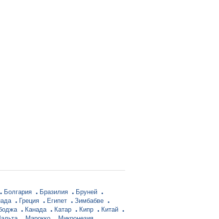
Болгария
Бразилия
Бруней
нада
Греция
Египет
Зимбабве
боджа
Канада
Катар
Кипр
Китай
альта
Марокко
Микронезия