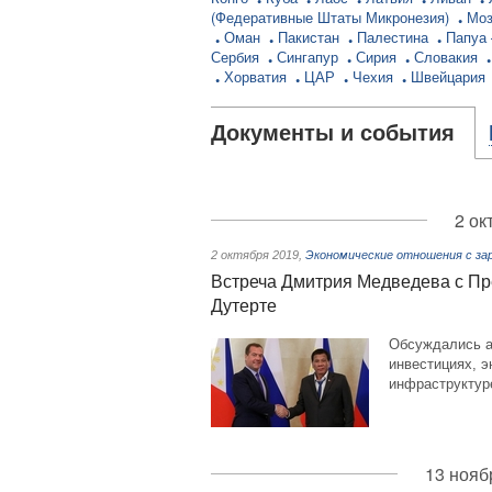
(Федеративные Штаты Микронезия)
Мо
Оман
Пакистан
Палестина
Папуа 
Сербия
Сингапур
Сирия
Словакия
Хорватия
ЦАР
Чехия
Швейцария
Документы и события
2 ок
2 октября 2019
,
Экономические отношения с за
Встреча Дмитрия Медведева с Пр
Дутерте
Обсуждались а
инвестициях, э
инфраструктуре
13 нояб