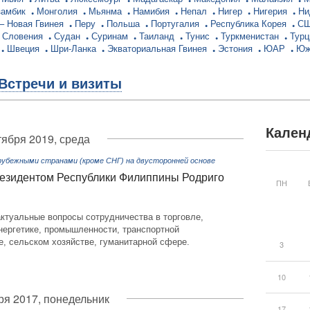
замбик
Монголия
Мьянма
Намибия
Непал
Нигер
Нигерия
Ни
– Новая Гвинея
Перу
Польша
Португалия
Республика Корея
С
Словения
Судан
Суринам
Таиланд
Тунис
Туркменистан
Тур
Швеция
Шри-Ланка
Экваториальная Гвинея
Эстония
ЮАР
Юж
Встречи и визиты
Кален
тября 2019, среда
рубежными странами (кроме СНГ) на двусторонней основе
езидентом Республики Филиппины Родриго
ПН
ктуальные вопросы сотрудничества в торговле,
нергетике, промышленности, транспортной
, сельском хозяйстве, гуманитарной сфере.
3
10
ря 2017, понедельник
17