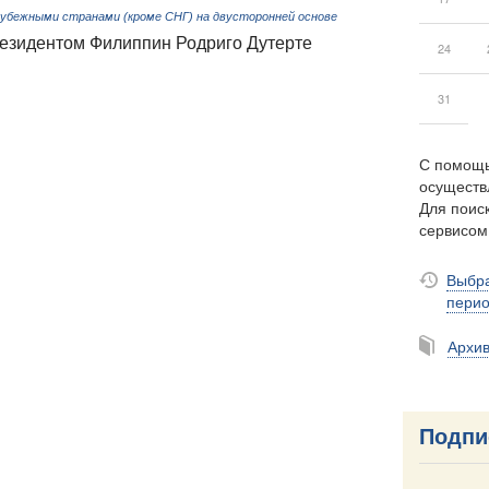
рубежными странами (кроме СНГ) на двусторонней основе
езидентом Филиппин Родриго Дутерте
24
31
С помощь
осуществ
Для поиск
сервисо
Выбра
пери
Архи
Подпи