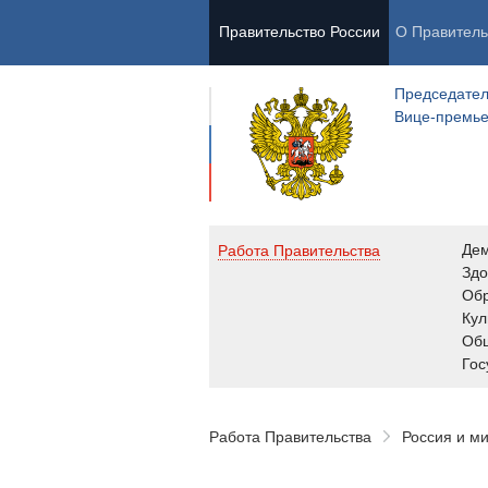
Правительство России
О Правитель
Председател
Вице-премь
Де
Работа Правительства
Здо
Обр
Кул
Об
Гос
Работа Правительства
Россия и м