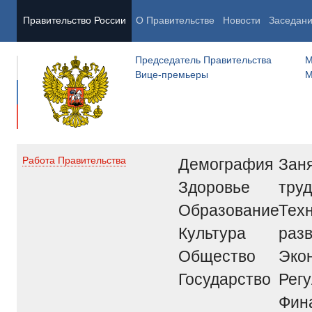
Правительство России
О Правительстве
Новости
Заседан
Председатель Правительства
М
Вице-премьеры
М
Демография
Заня
Работа Правительства
Здоровье
труд
Образование
Тех
Культура
раз
Общество
Эко
Государство
Рег
Фин