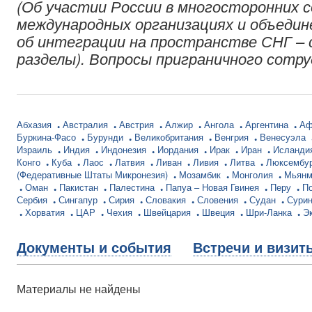
(Об участии России в многосторонних 
международных организациях и объедин
об интеграции на пространстве СНГ – 
разделы). Вопросы приграничного сотр
Абхазия
Австралия
Австрия
Алжир
Ангола
Аргентина
Аф
Буркина-Фасо
Бурунди
Великобритания
Венгрия
Венесуэла
Израиль
Индия
Индонезия
Иордания
Ирак
Иран
Исланди
Конго
Куба
Лаос
Латвия
Ливан
Ливия
Литва
Люксембу
(Федеративные Штаты Микронезия)
Мозамбик
Монголия
Мьян
Оман
Пакистан
Палестина
Папуа – Новая Гвинея
Перу
П
Сербия
Сингапур
Сирия
Словакия
Словения
Судан
Сури
Хорватия
ЦАР
Чехия
Швейцария
Швеция
Шри-Ланка
Э
Документы и события
Встречи и визит
Материалы не найдены