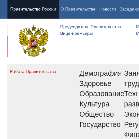
Правительство России
О Правительстве
Новости
Заседан
Председатель Правительства
М
Вице-премьеры
М
Демография
Заня
Работа Правительства
Здоровье
труд
Образование
Тех
Культура
раз
Общество
Эко
Государство
Рег
Фин