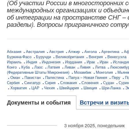
(Об участии России в многосторонних 
международных организациях и объедин
об интеграции на пространстве СНГ – 
разделы). Вопросы приграничного сотр
Абхазия
Австралия
Австрия
Алжир
Ангола
Аргентина
Аф
Буркина-Фасо
Бурунди
Великобритания
Венгрия
Венесуэла
Израиль
Индия
Индонезия
Иордания
Ирак
Иран
Исланди
Конго
Куба
Лаос
Латвия
Ливан
Ливия
Литва
Люксембу
(Федеративные Штаты Микронезия)
Мозамбик
Монголия
Мьян
Оман
Пакистан
Палестина
Папуа – Новая Гвинея
Перу
П
Сербия
Сингапур
Сирия
Словакия
Словения
Судан
Сури
Хорватия
ЦАР
Чехия
Швейцария
Швеция
Шри-Ланка
Э
Документы и события
Встречи и визит
3 ноября 2025, понедельник