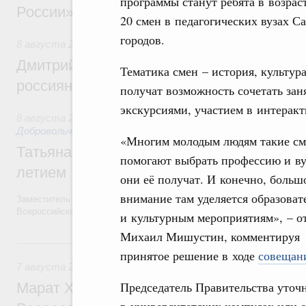
программы станут ребята в возраст
России»
20 смен в педагогических вузах С
городов.
8 августа 2026
,
Спорт высших достижений и массовый сп
Дмитрий Чернышенко и Михаил Дегтярёв
Тематика смен – история, культур
россиян с Днём физкультурника
получат возможность сочетать зан
экскурсиями, участием в интерак
8 августа 2026
,
Социальные инновации. Некоммерческие ор
Добровольчество и волонтёрство. Благотворительност
«Многим молодым людям такие с
Татьяна Голикова поздравила волонтёров
помогают выбрать профессию и вуз
летием
они её получат. И конечно, больш
внимание там уделяется образова
Заместитель Председателя Правительства Татьяна Голикова поздра
Всероссийского общественного движения «Волонтёры-медики» с 10
и культурным мероприятиям», – о
Михаил Мишустин, комментируя
7 августа, пятница
принятое решение в ходе
совещани
7 августа 2026
,
Экономика городов. Городская среда
Председатель Правительства уточн
Марат Хуснуллин провёл заседание ком