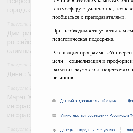
в университетских кампусах или 
Всероссийского конкурса лучших проект
в атмосферу студенчества, познак
городской среды
пообщаться с преподавателями.
7 августа 2026
,
Отрасль информационных технологий
При необходимости участникам сме
Дмитрий Чернышенко и Сергей Кравцов 
педагогическая поддержка.
российскую сборную с победой на Межд
олимпиаде по искусственному интеллект
Реализация программы «Университе
цели – социализация и профориен
7 августа 2026
,
Общие вопросы промышленной политики
развития научного и творческого 
Денис Мантуров посетил Ярославскую о
регионов.
7 августа 2026
,
Бюджеты субъектов Федерации. Межбюд
Марат Хуснуллин: 15 объектов спортивн
Детский оздоровительный отдых
До
инфраструктуры построили и обновили б
инфраструктурным кредитам
Министерство просвещения Российской Ф
7 августа 2026
,
Развитие сельских территорий
Донецкая Народная Республика
Зап