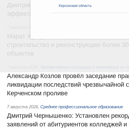
Дмитрий Патрушев: Синхронизация госп
Херсонская область
эффективность поддержки сельских тер
7 августа 2026
,
Экономика городов. Городская среда
Марат Хуснуллин: «Единый заказчик» з
строительство и реконструкцию более 3
объектов
7 августа 2026
,
Чрезвычайные ситуации и ликвидация их 
Александр Козлов провёл заседание пра
ликвидации последствий чрезвычайной с
Керченском проливе
7 августа 2026
,
Среднее профессиональное образование
Дмитрий Чернышенко: Установлен рекорд
заявлений от абитуриентов колледжей и