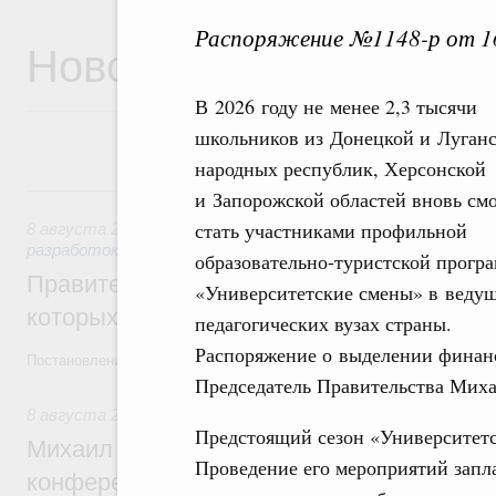
Распоряжение №1148-р от 16
Новости
В 2026 году не менее 2,3 тысячи
школьников из Донецкой и Луган
народных республик, Херсонской
8 августа, суббота
и Запорожской областей вновь см
стать участниками профильной
8 августа 2026
,
Государственная политика в сфере научны
разработок
образовательно-туристской прогр
Правительство расширило перечень пре
«Университетские смены» в веду
которых освобождаются от НДФЛ
педагогических вузах страны.
Распоряжение о выделении финанс
Постановление от 5 августа 2026 года №978
Председатель Правительства Мих
8 августа 2026
,
Отрасль информационных технологий
Предстоящий сезон «Университетс
Михаил Мишустин дал поручения по итог
Проведение его мероприятий запл
конференции «Цифровая индустрия пр