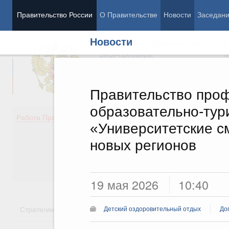
Правительство России
О Правительстве
Новости
Заседан
Новости
Председатель Правительства
М
Вице-премьеры
М
Правительство про
образовательно-тур
Демография
Занято
Работа Правительства
«Университетские с
Здоровье
Технол
Образование
Эконом
новых регионов
Культура
Финан
Общество
Социал
Государство
19 мая 2026
10:40
Стратегии
Государственные программы
Национальн
Детский оздоровительный отдых
До