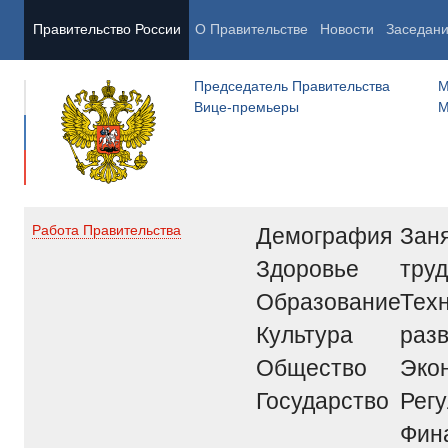
Правительство России
О Правительстве
Новости
Заседан
Председатель Правительства
М
Вице-премьеры
М
Демография
Заня
Работа Правительства
Здоровье
труд
Образование
Тех
Культура
раз
Общество
Эко
Государство
Рег
Фин