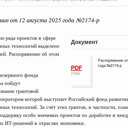
ие от 12 августа 2025 года №2174-р
ю ряда проектов в сфере
Кален
Документ
ных технологий выделено
тельства
лей. Распоряжение об этом
тников строительной отрасли с
Распоряжение от
ПН
года №2174-р
PDF
иональный праздник – День строителя.
резервного фонда
171Kb
ва пойдут
Вчера
3
ование грантовой
ере научных исследований и разработок
ператором которой выступает Российский фонд развити
10
нь премий, лауреаты которых освобождаются
ых технологий. За счёт этих грантов, в частности, пла
поддержку особо значимых проектов по доработке и вне
17
978
ых ИТ-решений в отраслях экономики.
24