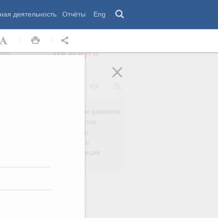
ная деятельность
Отчёты
Eng
 комиссии
Обращения
нам
Региональное развитие
да
Дальний Восток
вязь
Россия и мир
Безопасность
сть
Право и юстиция
яйство