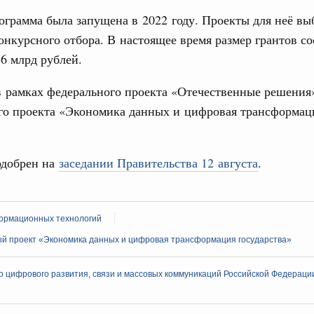
ологий
ограмма была запущена в 2022 году. Проекты для неё в
по итогам XI конференции «Цифровая
31
нкурсного отбора. В настоящее время размер грантов со
»
 6 млрд рублей.
ассовый спорт
С помощь
осуществ
гтярёв поздравили россиян с Днём
в рамках федерального проекта «Отечественные решения
Для поиск
го проекта «Экономика данных и цифровая трансформац
сервисо
.
ерческие организации. Добровольчество и волонтёрство.
Выбра
онтёров-медиков с 10-летием
пери
одобрен на
заседании Правительства 12 августа
.
а Татьяна Голикова поздравила участников
Архи
 «Волонтёры-медики» с 10-летним юбилеем.
ормационных технологий
августа, пятница
й проект «Экономика данных и цифровая трансформация государства»
Подпи
реда
ие комиссии Всероссийского конкурса лучших
о цифрового развития, связи и массовых коммуникаций Российской Федерац
Ежеднев
ды
Email
ологий