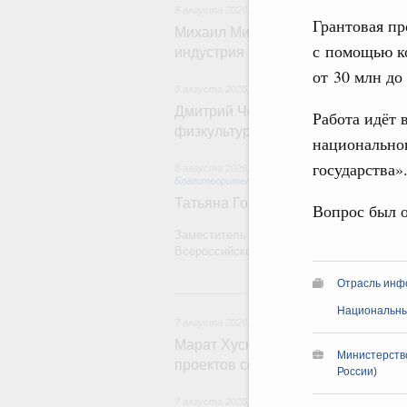
8 августа 2026
,
Отрасль информационных техн
Грантовая пр
Михаил Мишустин дал поручения 
с помощью ко
индустрия промышленной России
от 30 млн до
8 августа 2026
,
Спорт высших достижений и м
Дмитрий Чернышенко и Михаил Де
Работа идёт 
физкультурника
национально
государства»
8 августа 2026
,
Социальные инновации. Некомм
Благотворительность
Татьяна Голикова поздравила вол
Вопрос был 
Заместитель Председателя Правительств
Всероссийского общественного движения
Отрасль инф
7 
Национальны
7 августа 2026
,
Экономика городов. Городская с
Марат Хуснуллин провёл заседан
Министерств
проектов создания городской сре
России)
7 августа 2026
,
Отрасль информационных техн