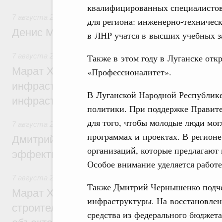
квалифицированных специалистов
7 августа 2026
,
Общие вопросы промышленной политики
для региона: инженерно-техничес
Денис Мантуров посетил Ярославскую о
в ЛНР учатся в высших учебных за
7 августа 2026
,
Бюджеты субъектов Федерации. Межбюд
Также в этом году в Луганске отк
Марат Хуснуллин: 15 объектов спортивн
«Профессионалитет».
инфраструктуры построили и обновили б
В Луганской Народной Республике
инфраструктурным кредитам
политики. При поддержке Правите
для того, чтобы молодые люди мог
7 августа 2026
,
Развитие сельских территорий
программах и проектах. В регион
Дмитрий Патрушев: Синхронизация госп
организаций, которые предлагают
эффективность поддержки сельских тер
Особое внимание уделяется работ
7 августа 2026
,
Экономика городов. Городская среда
Также Дмитрий Чернышенко подче
Марат Хуснуллин: «Единый заказчик» з
инфраструктуры. На восстановле
строительство и реконструкцию более 3
средства из федерального бюджета