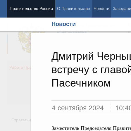
Правительство России
О Правительстве
Новости
Заседан
Новости
Председатель Правительства
М
Вице-премьеры
М
Дмитрий Черны
встречу с глав
Демография
Занято
Работа Правительства
Здоровье
Технол
Образование
Эконом
Пасечником
Культура
Финан
Общество
Социал
Государство
4 сентября 2024
10:4
Стратегии
Государственные программы
Национальн
Заместитель Председателя Правит