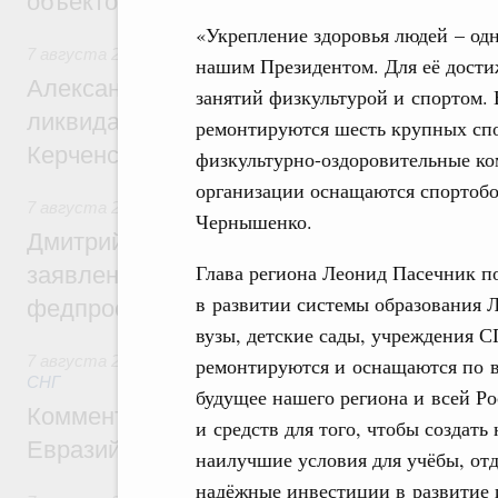
объектов
«Укрепление здоровья людей – од
7 августа 2026
,
Чрезвычайные ситуации и ликвидация их 
нашим Президентом. Для её достиж
Александр Козлов провёл заседание пра
занятий физкультурой и спортом. 
ликвидации последствий чрезвычайной с
ремонтируются шесть крупных спо
Керченском проливе
физкультурно-оздоровительные ко
организации оснащаются спортобо
7 августа 2026
,
Среднее профессиональное образование
Чернышенко.
Дмитрий Чернышенко: Установлен рекорд
Глава региона Леонид Пасечник п
заявлений от абитуриентов колледжей и
в развитии системы образования 
федпроекта «Профессионалитет»
вузы, детские сады, учреждения С
7 августа 2026
,
Евразийский экономический союз. Интегр
ремонтируются и оснащаются по в
СНГ
будущее нашего региона и всей Р
Комментарий Алексея Оверчука по итога
и средств для того, чтобы создат
Евразийского межправительственного со
наилучшие условия для учёбы, отд
надёжные инвестиции в развитие и