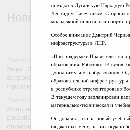
поездки в Луганскую Народную Ре
Новости
Леонидом Пасечником. Стороны об
молодёжной политики и спорта в 
Особое внимание Дмитрий Черныш
инфраструктуры в ЛНР.
7 августа, пятница
«При поддержке Правительства в 
7 августа 2026
,
Экономика городов. Городская среда
образования. Работают 14 вузов, 
Марат Хуснуллин провёл заседание ком
дополнительного образования. Одн
Всероссийского конкурса лучших проект
образовательной инфраструктуры. 
городской среды
в республике отремонтировано бо
В текущем году запланирован кап
7 августа 2026
,
Отрасль информационных технологий
материально-техническая и учебн
Дмитрий Чернышенко и Сергей Кравцов 
российскую сборную с победой на Межд
Он добавил, что на новый учебный
бюджетных мест, на них подано бо
олимпиаде по искусственному интеллект