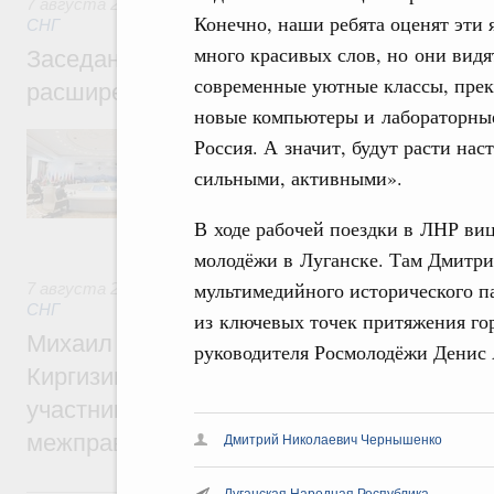
7 августа 2026
,
Евразийский экономический союз. Интегр
Конечно, наши ребята оценят эти
СНГ
много красивых слов, но они видя
Заседание Евразийского межправительст
современные уютные классы, прек
расширенном составе
новые компьютеры и лабораторные
В повестке заседания актуальные задачи 
Россия. А значит, будут расти на
числе совершенствование кооперации в о
сильными, активными».
регулирования и администрирования, разв
обеспечение продовольственной безопасн
железнодорожных перевозок, формирован
В ходе рабочей поездки в ЛНР ви
рынка.
молодёжи в Луганске. Там Дмитр
мультимедийного исторического па
7 августа 2026
,
Евразийский экономический союз. Интегр
СНГ
из ключевых точек притяжения го
Михаил Мишустин принял участие во вст
руководителя Росмолодёжи Денис
Киргизии Садыра Жапарова с главами де
участников заседания Евразийского
межправительственного совета
Дмитрий Николаевич Чернышенко
6 августа, четверг
Луганская Народная Республика