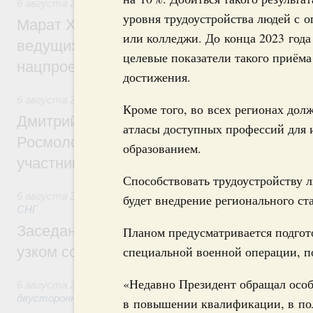
6 августа 2026
,
Национальный проект «Инфраструктура д
уровня трудоустройства людей с 
Марат Хуснуллин: Порядка 200 дорожных
или колледжи. До конца 2023 год
ведущих к спортивным объектам, обновят
целевые показатели такого приёма
нацпроекту «Инфраструктура для жизни
достижения.
6 августа 2026
,
Молодёжная политика
Кроме того, во всех регионах до
Дмитрий Чернышенко, Сергей Кравцов и
атласы доступных профессий для
Росмолодёжи Григорий Гуров поприветс
образованием.
участников проекта «Кольцо открытий»
Способствовать трудоустройству 
6 августа 2026
,
Евразийский экономический союз. Интегр
будет внедрение регионального ст
СНГ
Заседание Евразийского межправительст
Планом предусматривается подгот
узком составе
специальной военной операции, 
«Недавно Президент обращал особ
6 августа 2026
,
Экономические отношения с зарубежными 
двусторонней основе
в повышении квалификации, в по