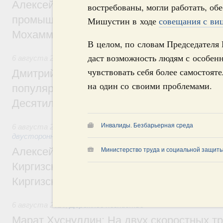
Алексей Оверчук провёл рабочую встреч
востребованы, могли работать, об
промышленности, недропользования и т
Мишустин в ходе
совещания с ви
Мохаммадом Атабаком
В целом, по словам Председателя
даст возможность людям с особен
6 августа 2026
,
Внутренний и въездной туризм
чувствовать себя более самостоят
Дмитрий Чернышенко: Порядка 110 марш
на один со своими проблемами.
популярного туризма в 35 регионах созд
Десятилетия науки и технологий
Инвалиды. Безбарьерная среда
6 августа 2026
,
Экономические и гуманитарные отношения
двусторонней основе
Алексей Оверчук принял участие в работе
Министерство труда и социальной защиты
Киргизского экономического форума и XII
Киргизской межрегиональной конференц
6 августа 2026
,
Дорожное хозяйство
Марат Хуснуллин: На двух скоростных т