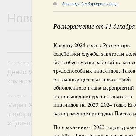
Инвалиды. Безбарьерная среда
Новости
Распоряжение от 11 декабря
К концу 2024 года в России при
6 августа, четверг
содействии службы занятости до
быть обеспечены работой не мене
6 августа 2026
,
Общие вопросы промышленной политики
трудоспособных инвалидов. Таков
Денис Мантуров провёл заседание Прав
из главных целевых показателей
комиссии по промышленности
обновлённого плана мероприятий
по повышению уровня занятости
6 августа 2026
,
Регулирование в сфере строительства
инвалидов на 2023–2024 годы. Ег
Марат Хуснуллин: Более 130 социальных
распоряжением утвердил Председ
федерального значения построено под к
«Единого заказчика»
По сравнению с 2023 годом урове
на 10%. Добиться такого результат