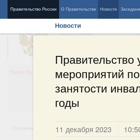
Правительство России
О Правительстве
Новости
Заседан
Новости
Председатель Правительства
М
Вице-премьеры
М
Правительство 
мероприятий п
Демография
Занято
Работа Правительства
Здоровье
Технол
Образование
Эконом
занятости инва
Культура
Финан
Общество
Социал
годы
Государство
11 декабря 2023
10:5
Стратегии
Государственные программы
Национальн