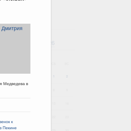
Август
2026
дарь
ВТ
СР
ЧТ
ПТ
СБ
ВС
1
2
я Медведева в
4
5
6
7
8
9
11
12
13
14
15
16
18
19
20
21
22
23
енок к
в Пекине
25
26
27
28
29
30