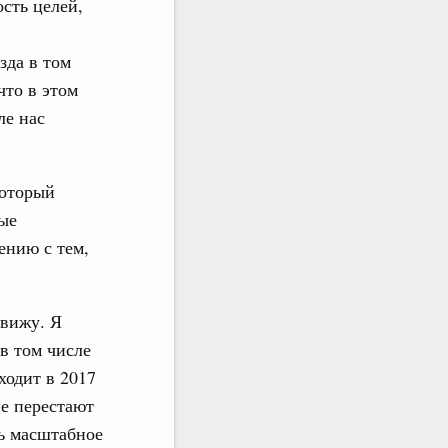
сть целей,
,
зда в том
что в этом
ле нас
который
мые
ению с тем,
 вижу. Я
 в том числе
ходит в 2017
не перестают
нь масштабное