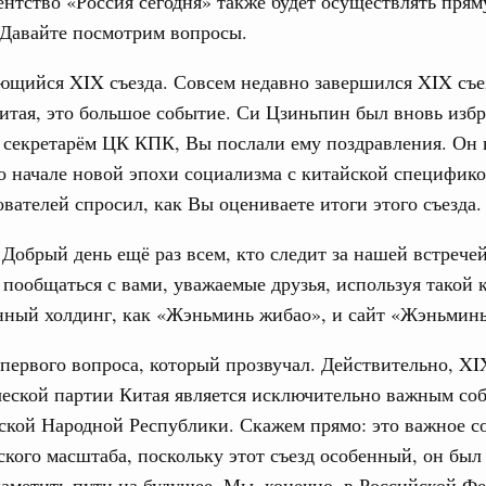
ентство «Россия сегодня» также будет осуществлять пря
даний на юге России вырос почти на треть
 Давайте посмотрим вопросы.
ровая система. Недвижимость. Оценочная деятельность
ющийся XIX съезда. Совсем недавно завершился XIX съе
равкомиссии в управление «ДОМ.РФ»
тая, это большое событие. Си Цзиньпин был вновь изб
регионах
 секретарём ЦК КПК, Вы послали ему поздравления. Он
о начале новой эпохи социализма с китайской специфико
туризм в России вырос на 4,3%, въездной –
вателей спросил, как Вы оцениваете итоги этого съезда.
: Добрый день ещё раз всем, кто следит за нашей встречей
оплива
ие по ситуации на топливном рынке
пообщаться с вами, уважаемые друзья, используя такой
ный холдинг, как «Жэньминь жибао», и сайт «Жэньминь
ья
ы комплексного развития территорий в
 первого вопроса, который прозвучал. Действительно, XI
ализованы в городах ДНР
еской партии Китая является исключительно важным со
руда и поддержки занятости
ской Народной Республики. Скажем прямо: это важное с
о итогам стратегической сессии,
ского масштаба, поскольку этот съезд особенный, он был
дительности труда
наметить пути на будущее. Мы, конечно, в Российской Ф