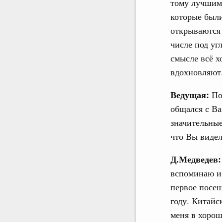
тому лучшим 
которые были
открываются 
числе под уг
смысле всё х
вдохновляют
Ведущая:
Пос
общался с Ва
значительные
что Вы видел
Д.Медведев:
вспоминаю и 
первое посещ
году. Китайс
меня в хорош