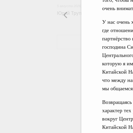
5 августа 2026
,
Общие вопросы развития ДФО
очень внимат
Юрий Трутнев: Опубликована пр
У нас очень 
где отношени
партнёрство 
господина Си
Центральног
которую я им
Китайской На
что между на
мы общаемся 
Возвращаясь 
характер тех
вокруг Центр
Китайской Н