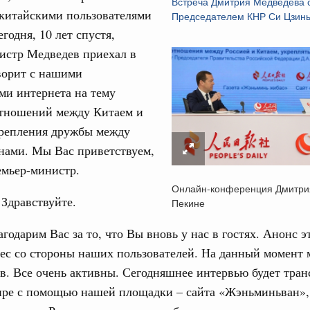
Встреча Дмитрия Медведева 
жного сервиса
 китайскими пользователями
Председателем КНР Си Цзин
годня, 10 лет спустя,
овации
истр Медведев приехал в
о итогам стратегической сессии о
ворит с нашими
вления научно-технологическим развитием
ми интернета на тему
Email
Вчера
отношений между Китаем и
тво
крепления дружбы между
 объектов ЖКХ обновлено в России при участии
нами. Мы Вас приветствуем,
емьер-министр.
орий. ОЭЗ. ТОР. Моногорода
Онлайн-конференция Дмитри
 Здравствуйте.
е по реализации проектов института
Пекине
льном округе
лагодарим Вас за то, что Вы вновь у нас в гостях. Анонс 
ес со стороны наших пользователей. На данный момент 
 фестиваль молодёжи сформировал целое
в. Все очень активны. Сегодняшнее интервью будет тран
 на себя ответственность за будущее
ире с помощью нашей площадки – сайта «Жэньминьван»,
труктура для жизни»