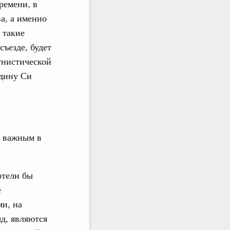
ремени, в
а, а именно
 такие
съезде, будет
унистической
одину Си
о важным в
отели бы
е
ми, на
яд, являются