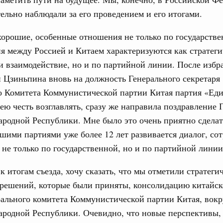
ельно наблюдали за его проведением и его итогами.
ограмма Спортивных игр ВЭФ-2026
1
хорошие, особенные отношения не только по государств
я между Россией и Китаем характеризуются как стратеги
и взаимодействие, но и по партийной линии. После избр
Показать еще
 Цзиньпина вновь на должность Генерального секретаря
о Комитета Коммунистической партии Китая партия «Еди
ею честь возглавлять, сразу же направила поздравление
родной Республики. Мне было это очень приятно сделать
шими партиями уже более 12 лет развивается диалог, со
не только по государственной, но и по партийной линии
к итогам съезда, хочу сказать, что мы отметили стратеги
 решений, которые были приняты, консолидацию китайск
ального комитета Коммунистической партии Китая, вокр
ародной Республики. Очевидно, что новые перспективы,