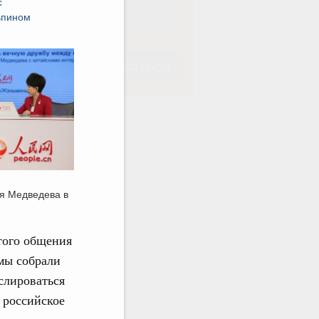
с
ьпином
Подписаться
Подписаться
я Медведева в
этого общения
мы собрали
слироваться
 российское