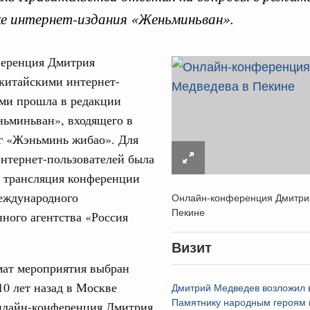
е интернет-издания «Женьминьван».
еренция Дмитрия
китайскими интернет-
ями прошла в редакции
Кален
ньминьван», входящего в
литики
е Правительственной комиссии по
г «Жэньминь жибао». Для
ПН
нтернет-пользователей была
а трансляция конференции
льства
международного
иальных объектов федерального значения
Онлайн-конференция Дмитри
о заказчика»
Пекине
3
ного агентства «Россия
уктура для жизни»
10
Визит
орожных участков, ведущих к спортивным
ат мероприятия выбран
о нацпроекту «Инфраструктура для жизни»
17
10 лет назад в Москве
Дмитрий Медведев возложил в
Памятнику народным героям 
онлайн-конференция Дмитрия
24