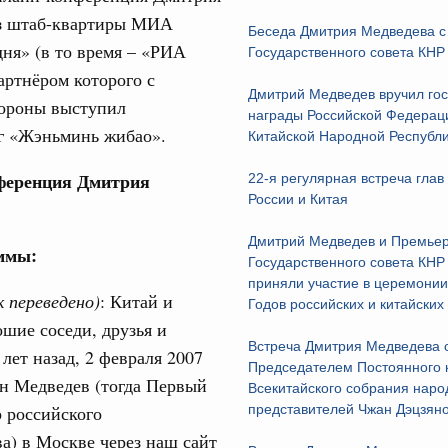
вцов и руководитель Росмолодёжи Григорий
з штаб-квартиры МИА
ов проекта «Кольцо открытий»
Беседа Дмитрия Медведева 
31
дня» (в то время – «РИА
Государственного совета КНР
. Интеграция на пространстве СНГ
артнёром которого с
Дмитрий Медведев вручил го
тельственного совета в узком составе
С помощь
тороны выступил
награды Российской Федерац
осуществ
г «Жэньминь жибао».
Китайской Народной Республ
бежными странами (кроме СНГ) на двусторонней основе
Для поиск
 встречу с Министром промышленности,
сервисо
ференция Дмитрия
22-я регулярная встреча глав
рана Мохаммадом Атабаком
России и Китая
Выбра
пери
Дмитрий Медведев и Премье
0 маршрутов научно-популярного туризма в
ммы:
Государственного совета КНР
Архи
ятилетия науки и технологий
приняли участие в церемонии
к переведено)
: Китай и
Годов российских и китайски
отношения со странами СНГ на двусторонней основе
ошие соседи, друзья и
 работе VIII Российско-Киргизского
Встреча Дмитрия Медведева 
Подпи
 лет назад, 2 февраля 2007
сийско-Киргизской межрегиональной
Председателем Постоянного 
ин Медведев (тогда Первый
Всекитайского собрания нар
Ежеднев
 российского
представителей Чжан Дэцзян
Email
а) в Москве через наш сайт
тных трассах открылись