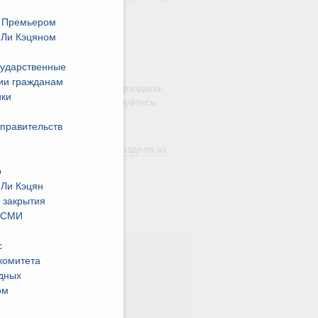
с Премьером
 Ли Кэцяном
сударственные
ю этого календаря поиск
ии гражданам
ляется в рамках текущего раздела.
ики
а по всему сайту воспользуйтесь
м
"Поиск"
 правительств
ть материалы текущего раздела за
од
р
 Ли Кэцян
в
 закрытия
х СМИ
с
ска
комитета
одных
ная
Еженедельная
ом