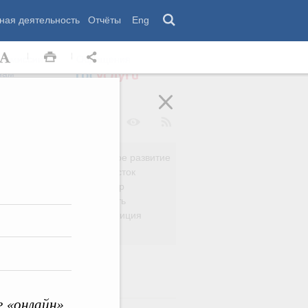
ная деятельность
Отчёты
Eng
 комиссии
Обращения
нам
Региональное развитие
да
Дальний Восток
вязь
Россия и мир
Безопасность
сть
Право и юстиция
яйство
е «онлайн»