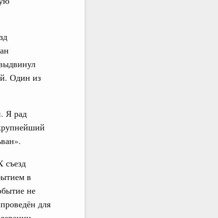
мую
зд
ран
 выдвинул
й. Один из
. Я рад
 крупнейший
ван».
X съезд
бытием в
обытие не
 проведён для
едерации