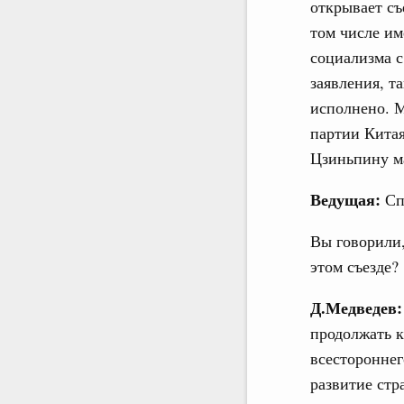
открывает съ
том числе им
социализма 
заявления, т
исполнено. 
партии Кита
Цзиньпину ма
Ведущая:
Сп
Вы говорили,
этом съезде?
Д.Медведев:
продолжать к
всестороннег
развитие стр