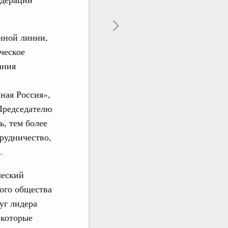
енной линии,
ческое
ания
ная Россия»,
 Председателю
, тем более
трудничество,
.
ческий
ого общества
уг лидера
 которые