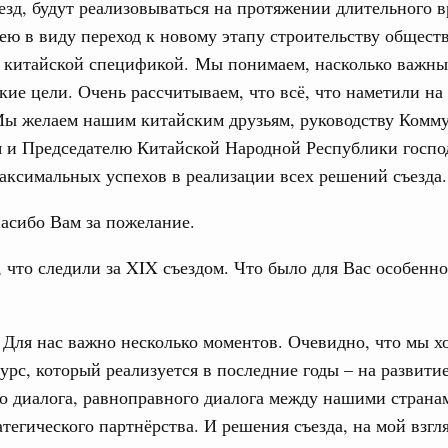
езд, будут реализовываться на протяжении длительного в
ею в виду переход к новому этапу строительству обществ
с китайской спецификой. Мы понимаем, насколько важны
акие цели. Очень рассчитываем, что всё, что наметили на 
Мы желаем нашим китайским друзьям, руководству Комм
я и Председателю Китайской Народной Республики госп
ксимальных успехов в реализации всех решений съезда.
асибо Вам за пожелание.
 что следили за XIX съездом. Что было для Вас особенн
Для нас важно несколько моментов. Очевидно, что мы х
урс, который реализуется в последние годы – на развити
о диалога, равноправного диалога между нашими страна
атегического партнёрства. И решения съезда, на мой взгл