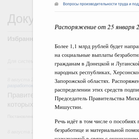
Вопросы производительности труда и под
Документы
Распоряжение от 25 января 
Избранные документы со справками к ни
Более 1,1 млрд рублей будет напр
на социальные выплаты безработ
Для системного поиска перейдите в раздел "Поиск по 
гражданам в Донецкой и Луганско
8 августа, суббота
народных республиках, Херсонско
8 августа 2026
,
Государственная политика в сфере научны
Запорожской областях. Распоряже
разработок
распределении этих средств подпи
Правительство расширило перечень пре
Председатель Правительства Мих
которых освобождаются от НДФЛ
Мишустин.
Постановление от 5 августа 2026 года №978
Речь идёт в том числе о пособиях 
безработице и материальной помо
8 августа 2026
,
Отрасль информационных технологий
назначаемой в связи с окончанием