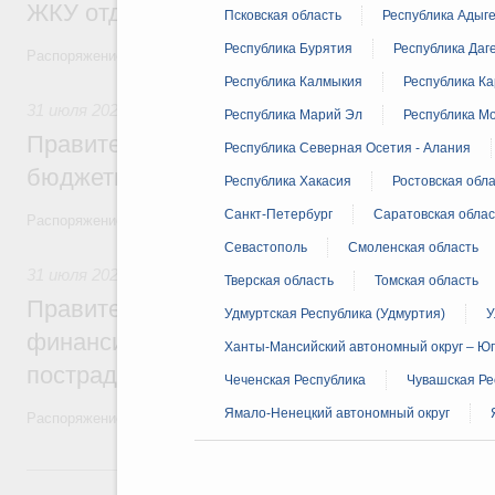
ЖКУ отдельным категориям граждан
Псковская область
Республика Адыг
Республика Бурятия
Республика Даг
Распоряжение от 30 июля 2026 года №2032-р
Республика Калмыкия
Республика К
31 июля 2026
,
Бюджеты субъектов Федерации. Межбюдже
Республика Марий Эл
Республика М
Правительство спишет часть задолженно
Республика Северная Осетия - Алания
бюджетным кредитам ещё двум региона
Республика Хакасия
Ростовская обл
Санкт-Петербург
Саратовская облас
Распоряжение от 29 июля 2026 года №2016-р
Севастополь
Смоленская область
31 июля 2026
,
Чрезвычайные ситуации и ликвидация их по
Тверская область
Томская область
Правительство выделило дополнительно
Удмуртская Республика (Удмуртия)
У
финансирование Дагестану и Чечне на 
Ханты-Мансийский автономный округ – Ю
пострадавшим от наводнения
Чеченская Республика
Чувашская Ре
Ямало-Ненецкий автономный округ
Распоряжение от 28 июля 2026 года №1999-р и распоряжение от 30 
30 июля, четверг