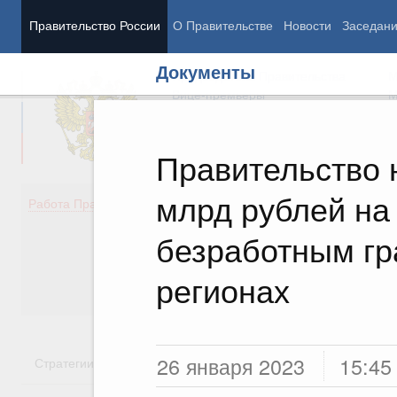
Правительство России
О Правительстве
Новости
Заседан
Документы
Председатель Правительства
М
Вице-премьеры
М
Правительство 
млрд рублей на
Демография
Занято
Работа Правительства
Здоровье
Технол
Образование
Эконом
безработным гр
Культура
Финан
Общество
Социал
регионах
Государство
26 января 2023
15:45
Стратегии
Государственные программы
Национальн