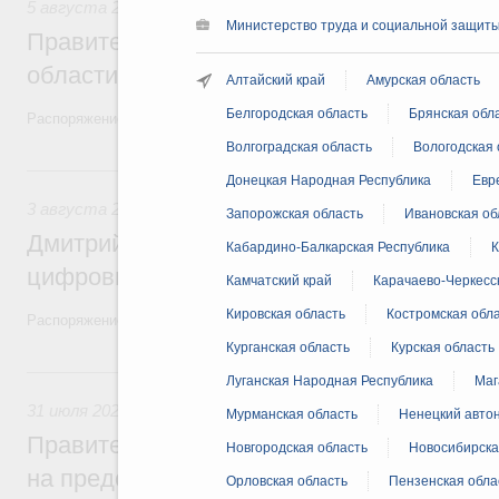
5 августа 2026
,
Национальный проект «Экологическое бла
Министерство труда и социальной защиты
Правительство увеличило объём финанс
области в рамках федерального проекта
Алтайский край
Амурская область
Белгородская область
Брянская обл
Распоряжение от 3 августа 2026 года №2067-р
Волгоградская область
Вологодская 
3 августа, понедельник
Донецкая Народная Республика
Евр
3 августа 2026
,
Регулирование в сфере торговли. Защита
Запорожская область
Ивановская об
Дмитрий Григоренко возглавил штаб по 
Кабардино-Балкарская Республика
К
цифровых платформ
Камчатский край
Карачаево-Черкесс
Кировская область
Костромская обл
Распоряжение от 25 июля 2026 года №1966-р
Курганская область
Курская область
31 июля, пятница
Луганская Народная Республика
Маг
31 июля 2026
,
Социальная поддержка отдельных категорий
Мурманская область
Ненецкий авто
Правительство направит регионам более
Новгородская область
Новосибирска
на предоставление мер социальной подд
Орловская область
Пензенская обла