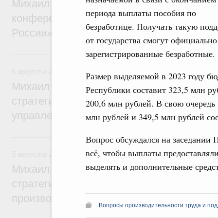
Михаил Мишустин дал поручения по итог
периода выплаты пособия по
конференции «Цифровая индустрия пр
безработице. Получать такую под
России»
от государства смогут официально
зарегистрированные безработные.
6 августа, четверг
6 августа 2026
,
Технологическое развитие. Инновации
Размер выделяемой в 2023 году б
Михаил Мишустин дал поручения по ито
Республики составит 323,5 млн ру
стратегической сессии о совершенствов
200,6 млн рублей. В свою очередь
управления научно-технологическим раз
млн рублей и 349,5 млн рублей со
5 августа, среда
Вопрос обсуждался на заседании П
всё, чтобы выплаты предоставлялис
5 августа 2026
,
Вопросы производительности труда и по
выделять и дополнительные средс
Михаил Мишустин дал поручения по ито
стратегической сессии, посвящённой п
производительности труда
Вопросы производительности труда и под