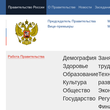
Правительство России
О Правительстве
Новости
Заседан
Председатель Правительства
М
Вице-премьеры
М
Демография
Заня
Работа Правительства
Здоровье
труд
Образование
Тех
Культура
раз
Общество
Эко
Государство
Рег
Фин