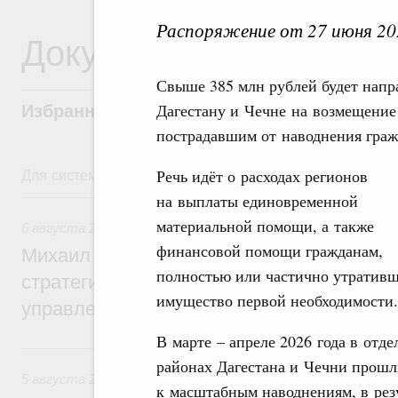
Распоряжение от 27 июня 20
Документы
Свыше 385 млн рублей будет напр
Дагестану и Чечне на возмещение
Избранные документы со справками к ни
пострадавшим от наводнения граж
Для системного поиска перейдите в раздел "Поиск по 
Речь идёт о расходах регионов
6 августа, четверг
на выплаты единовременной
материальной помощи, а также
6 августа 2026
,
Технологическое развитие. Инновации
финансовой помощи гражданам,
Михаил Мишустин дал поручения по ито
полностью или частично утратив
стратегической сессии о совершенствов
имущество первой необходимости
управления научно-технологическим раз
В марте – апреле 2026 года в отд
5 августа, среда
районах Дагестана и Чечни прошл
5 августа 2026
,
Вопросы производительности труда и по
к масштабным наводнениям, в рез