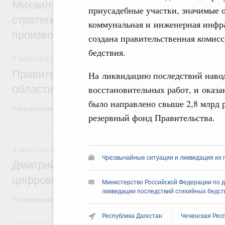
Михаил Мишустин дал поручения по ито
приусадебные участки, значимые 
стратегической сессии, посвящённой п
коммунальная и инженерная инфр
производительности труда
создана правительственная комис
бедствия.
5 августа 2026
,
Национальный проект «Экологическое бла
Правительство увеличило объём финанс
На ликвидацию последствий навод
области в рамках федерального проекта
восстановительных работ, и оказ
было направлено свыше 2,8 млрд р
Распоряжение от 3 августа 2026 года №2067-р
резервный фонд Правительства.
3 августа, понедельник
3 августа 2026
,
Регулирование в сфере торговли. Защита
Чрезвычайные ситуации и ликвидация их 
Дмитрий Григоренко возглавил штаб по 
цифровых платформ
Министерство Российской Федерации по 
ликвидации последствий стихийных бедст
Распоряжение от 25 июля 2026 года №1966-р
Республика Дагестан
Чеченская Рес
31 июля, пятница