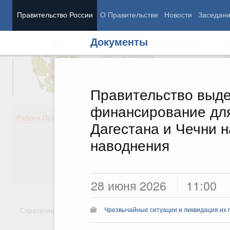
Правительство России
О Правительстве
Новости
Заседан
Документы
Председатель Правительства
М
Вице-премьеры
М
Правительство выд
финансирование для
Демография
Занято
Работа Правительства
Дагестана и Чечни 
Здоровье
Технол
Образование
Эконом
наводнения
Культура
Финан
Общество
Социал
Государство
28 июня 2026
11:00
Стратегии
Государственные программы
Национальн
Чрезвычайные ситуации и ликвидация их 