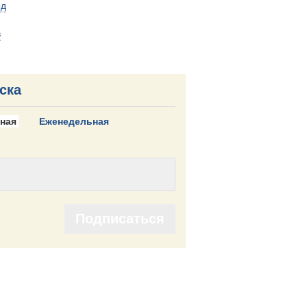
од
в
ска
ная
Еженедельная
Подписаться