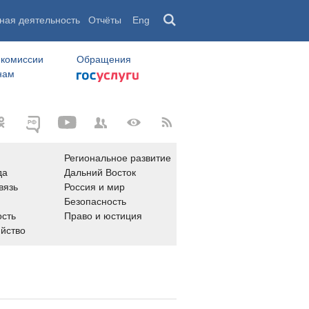
ная деятельность
Отчёты
Eng
 комиссии
Обращения
нам
Региональное развитие
да
Дальний Восток
вязь
Россия и мир
Безопасность
сть
Право и юстиция
яйство