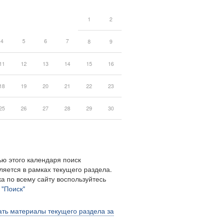
1
2
4
5
6
7
8
9
11
12
13
14
15
16
18
19
20
21
22
23
25
26
27
28
29
30
ю этого календаря поиск
ляется в рамках текущего раздела.
а по всему сайту воспользуйтесь
м
"Поиск"
ть материалы текущего раздела за