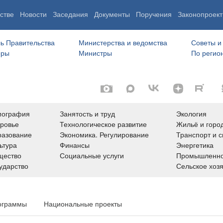
стве
Новости
Заседания
Документы
Поручения
Законопроект
ь Правительства
Министерства и ведомства
Советы и
еры
Министры
По регио
мография
Занятость и труд
Экология
ровье
Технологическое развитие
Жильё и горо
азование
Экономика. Регулирование
Транспорт и с
ьтура
Финансы
Энергетика
щество
Социальные услуги
Промышленно
ударство
Сельское хоз
ограммы
Национальные проекты