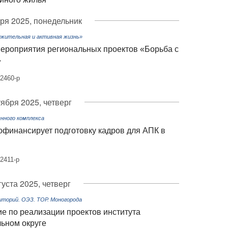
ря 2025, понедельник
жительная и активная жизнь»
ероприятия региональных проектов «Борьба с
»
2460-р
тября 2025, четверг
нного комплекса
офинансирует подготовку кадров для АПК в
2411-р
густа 2025, четверг
торий. ОЭЗ. ТОР. Моногорода
е по реализации проектов института
льном округе