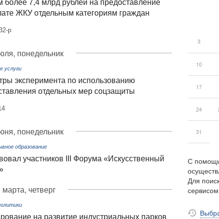
 более 7,4 млрд рублей на предоставление
лате ЖКУ отдельным категориям граждан
32-р
3
юля, понедельник
10
е услуги
тры эксперимента по использованию
17
ставления отдельных мер соцзащиты
14
24
юня, понедельник
31
ывное образование
овал участников III Форума «Искусственный
С помощь
»
осуществ
Для поиск
 марта, четверг
сервисо
политики
Выбра
рование на развитие индустриальных парков