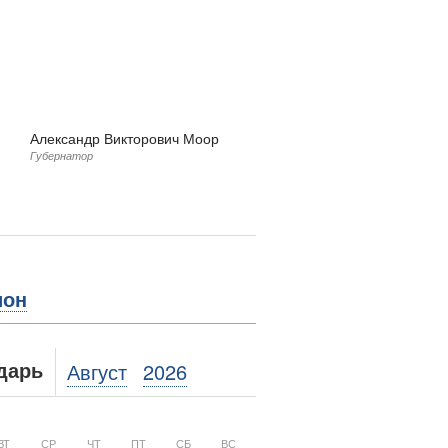
Александр Викторович Моор
Губернатор
ион
Август
2026
дарь
ВТ
СР
ЧТ
ПТ
СБ
ВС