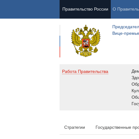
Правительство России
О Правитель
Председател
Вице-премь
Де
Работа Правительства
Здо
Обр
Кул
Об
Гос
Стратегии
Государственные пр