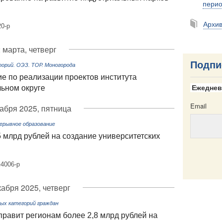
пери
Архи
0-р
 марта, четверг
Подпи
рий. ОЭЗ. ТОР. Моногорода
е по реализации проектов института
льном округе
Ежеднев
Email
абря 2025, пятница
рерывное образование
 млрд рублей на создание университетских
4006-р
Email
кабря 2025, четверг
ых категорий граждан
равит регионам более 2,8 млрд рублей на