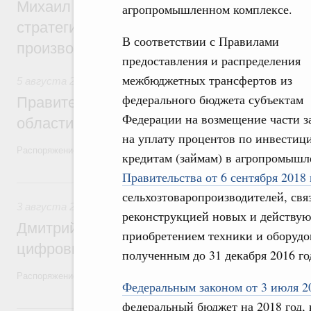
Михаил Мишустин дал поручения по ито
агропромышленном комплексе.
стратегической сессии, посвящённой п
В соответствии с Правилами
производительности труда
предоставления и распределения
межбюджетных трансфертов из
5 августа 2026
,
Национальный проект «Экологическое бла
федерального бюджета субъектам
Правительство увеличило объём финанс
Федерации на возмещение части з
области в рамках федерального проекта
на уплату процентов по инвести
Распоряжение от 3 августа 2026 года №2067-р
кредитам (займам) в агропромыш
Правительства от 6 сентября 2018
3 августа, понедельник
сельхозтоваропроизводителей, свя
3 августа 2026
,
Регулирование в сфере торговли. Защита
реконструкцией новых и действу
Дмитрий Григоренко возглавил штаб по 
приобретением техники и оборудо
цифровых платформ
полученным до 31 декабря 2016 го
Распоряжение от 25 июля 2026 года №1966-р
Федеральным законом от 3 июля 2
федеральный бюджет на 2018 год
31 июля, пятница