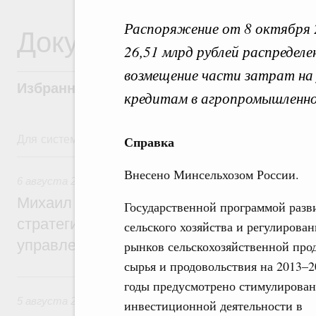
Распоряжение от 8 октября 
Документы
26,51 млрд рублей распредел
возмещение части затрат на
Избранные документы со справками к ни
кредитам в агропромышленно
Для системного поиска перейдите в раздел "Поиск по 
Справка
6 августа, четверг
Внесено Минсельхозом России.
6 августа 2026
,
Технологическое развитие. Инновации
Михаил Мишустин дал поручения по ито
Государственной программой разв
стратегической сессии о совершенствов
сельского хозяйства и регулирован
управления научно-технологическим раз
рынков сельскохозяйственной про
сырья и продовольствия на 2013–2
5 августа, среда
годы предусмотрено стимулирова
5 августа 2026
,
Вопросы производительности труда и по
инвестиционной деятельности в