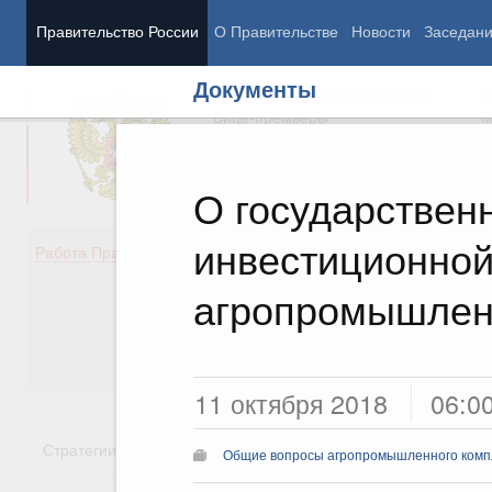
Правительство России
О Правительстве
Новости
Заседан
Документы
Председатель Правительства
М
Вице-премьеры
М
О государствен
инвестиционной
Демография
Занято
Работа Правительства
Здоровье
Технол
Образование
Эконом
агропромышлен
Культура
Финан
Общество
Социал
Государство
11 октября 2018
06:0
Стратегии
Государственные программы
Национальн
Общие вопросы агропромышленного комп