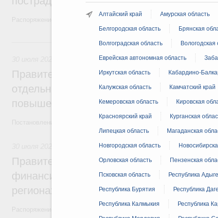
пострадавшим от наводнения
Алтайский край
Амурская область
Распоряжение от 28 июля 2026 года №1999-р и распоряжение от 30 
Белгородская область
Брянская обл
30 июля, четверг
Волгоградская область
Вологодская 
Еврейская автономная область
Заба
30 июля 2026
,
Оборот бензина и дизельного топлива
Правительство ввело новый временный з
Иркутская область
Кабардино-Балка
отдельных видов топлива и утвердило ря
Калужская область
Камчатский край
повышения доступности нефтепродуктов
Кемеровская область
Кировская обл
Красноярский край
Курганская облас
Постановления от 30 июля 2026 года №952, №953, №954
Липецкая область
Магаданская обла
30 июля 2026
,
Малое и среднее предпринимательство
Новгородская область
Новосибирска
Правительство выделило дополнительно
Орловская область
Пензенская обла
финансирование на поддержку бизнеса 
Псковская область
Республика Адыг
регионах
Республика Бурятия
Республика Даг
Республика Калмыкия
Республика К
Распоряжение от 30 июля 2026 года №2031-р