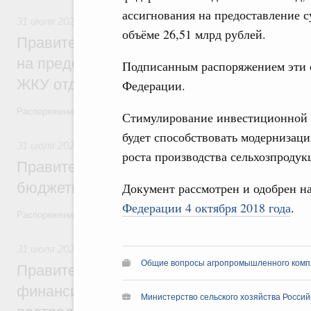
ассигнования на предоставление с
31 июля 2026
,
Социальная поддержка отдельных категорий
объёме 26,51 млрд рублей.
Правительство направит регионам более
на предоставление мер социальной подд
Подписанным распоряжением эти с
ЖКУ отдельным категориям граждан
Федерации.
Распоряжение от 30 июля 2026 года №2032-р
Стимулирование инвестиционной 
будет способствовать модернизаци
31 июля 2026
,
Бюджеты субъектов Федерации. Межбюдже
роста производства сельхозпродук
Правительство спишет часть задолженно
бюджетным кредитам ещё двум региона
Документ рассмотрен и одобрен н
Федерации 4 октября 2018 года
.
Распоряжение от 29 июля 2026 года №2016-р
31 июля 2026
,
Чрезвычайные ситуации и ликвидация их по
Общие вопросы агропромышленного комп
Правительство выделило дополнительно
финансирование Дагестану и Чечне на 
Министерство сельского хозяйства Росси