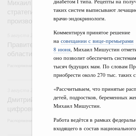
диабетом I типа. Рецепты на полу
Михаил Мишустин дал поручения по ито
таких систем выписывают лечащи
стратегической сессии, посвящённой п
врачи-эндокринологи.
производительности труда
Комментируя принятое решение
5 августа 2026
,
Национальный проект «Экологическое бла
на
совещании с вице-премьерами
Правительство увеличило объём финанс
8 июня
, Михаил Мишустин отмети
области в рамках федерального проекта
оно позволит обеспечить система
тысяч будущих мам. По словам Пре
Распоряжение от 3 августа 2026 года №2067-р
приобрести около 270 тыс. таких 
3 августа, понедельник
«Рассчитываем, что принятые рас
3 августа 2026
,
Регулирование в сфере торговли. Защита
детей, подростков, беременных ж
Дмитрий Григоренко возглавил штаб по 
Михаил Мишустин.
цифровых платформ
Работа ведётся в рамках федераль
Распоряжение от 25 июля 2026 года №1966-р
входящего в состав национальног
31 июля, пятница