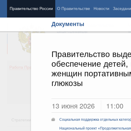
Правительство России
О Правительстве
Новости
Заседан
Документы
Председатель Правительства
М
Вице-премьеры
М
Правительство выде
обеспечение детей,
Демография
Занято
Работа Правительства
женщин портативны
Здоровье
Технол
Образование
Эконом
глюкозы
Культура
Финан
Общество
Социал
Государство
13 июня 2026
11:00
Стратегии
Государственные программы
Национальн
Социальная поддержка отдельных катего
Национальный проект «Продолжительная 