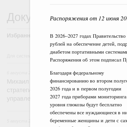
Документы
Распоряжения от 12 июня 20
Избранные документы со справками к ни
В 2026–2027 годах Правительство
рублей на обеспечение детей, по
диабетом портативными системам
Для системного поиска перейдите в раздел "Поиск по 
Распоряжения об этом подписал 
6 августа, четверг
Благодаря федеральному
6 августа 2026
,
Технологическое развитие. Инновации
финансированию во втором полуг
Михаил Мишустин дал поручения по ито
2026 года и в первом полугодии
стратегической сессии о совершенствов
2027 года приборами мониторинга
управления научно-технологическим раз
уровня глюкозы будут бесплатно
5 августа, среда
обеспечены все нуждающиеся в н
беременные женщины и дети с са
5 августа 2026
,
Вопросы производительности труда и по