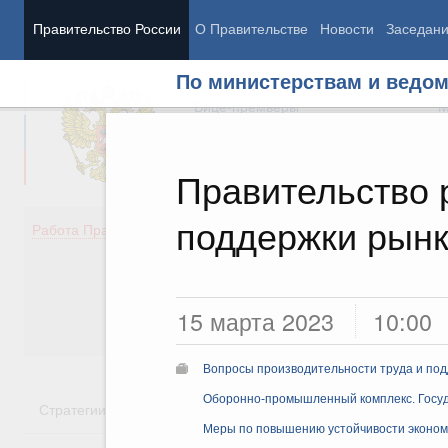
Правительство России
О Правительстве
Новости
Заседан
По министерствам и ведо
Председатель Правительства
М
Вице-премьеры
М
Правительство
поддержки рынк
Демография
Занято
Работа Правительства
Здоровье
Технол
Образование
Эконом
Культура
Финан
Общество
Социал
15 марта 2023
10:00
Государство
Вопросы производительности труда и под
Оборонно-промышленный комплекс. Госу
Стратегии
Государственные программы
Национальн
Меры по повышению устойчивости экономи