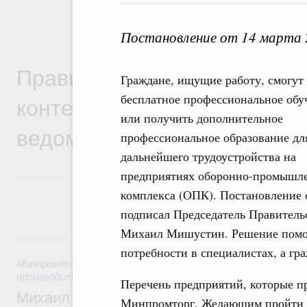
Постановление от 14 марта 
Правительственная информ
Граждане, ищущие работу, смогут
контексте работы министер
бесплатное профессиональное обу
или получить дополнительное
ведомств
профессиональное образование дл
дальнейшего трудоустройства на
предприятиях оборонно-промышл
комплекса (ОПК). Постановление 
подписал Председатель Правитель
Михаил Мишустин. Решение помо
5 августа, среда
потребности в специалистах, а гр
Минпромторг России
,
Минэкономразвития России
,
5 авгус
производительности труда и поддержки занятости
Перечень предприятий, которые п
Михаил Мишустин дал поручения по ито
Минпромторг. Желающим пройти бе