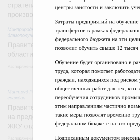
стратегической сессии, посвящённой п
центры занятости и заключить уче
производительности труда
Затраты предприятий на обучение
трансфертов в рамках федеральног
Минприроды России
,
5 августа 2026
,
Национальный проект
благополучие»
федерального бюджета на эти цели
Правительство увеличило объём финанс
позволит обучить свыше 12 тысяч 
области в рамках федерального проекта
Обучение будет организовано в р
Распоряжение от 3 августа 2026 года №2067-р
труда, которая помогает работода
граждан, находящихся под риском
31 июля, пятница
общественных работ для тех, кто з
Минтруд России
,
31 июля 2026
,
Социальная поддержка отд
переобучения сотрудников промыш
граждан
этим направлениям частично возме
Правительство направит регионам более
такие меры позволят временно тру
на предоставление мер социальной подд
федеральном бюджете на это преду
ЖКУ отдельным категориям граждан
Подписанным документом внесен
Распоряжение от 30 июля 2026 года №2032-р