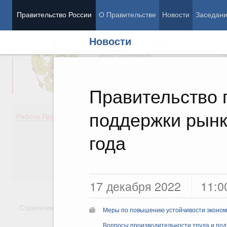
Правительство России
О Правительстве
Новости
Заседан
Новости
Председатель Правительства
М
Вице-премьеры
М
Правительство
поддержки рынк
Демография
Занято
Работа Правительства
Здоровье
Технол
Образование
Эконом
года
Культура
Финан
Общество
Социал
Государство
17 декабря 2022
11:0
Стратегии
Государственные программы
Национальн
Меры по повышению устойчивости экономи
Вопросы производительности труда и под