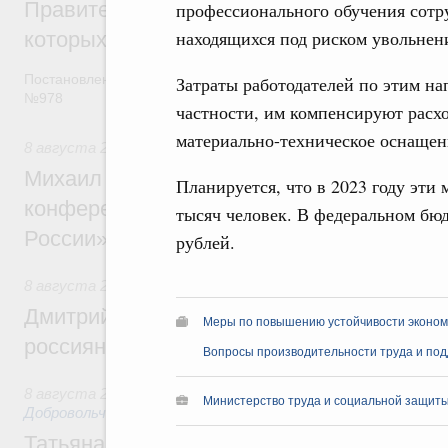
Правительство расширило перечень пре
профессионального обучения сот
находящихся под риском увольнен
которых освобождаются от НДФЛ
Постановление от 5 августа 2026 года
Затраты работодателей по этим на
№978
частности, им компенсируют расхо
материально-техническое оснащен
8 августа 2026
,
Отрасль информационных технологий
Михаил Мишустин дал поручения по итог
Планируется, что в 2023 году эти
конференции «Цифровая индустрия пр
тысяч человек. В федеральном бюд
России»
рублей.
8 августа 2026
,
Спорт высших достижений и массовый сп
Дмитрий Чернышенко и Михаил Дегтярёв
Меры по повышению устойчивости экономи
россиян с Днём физкультурника
Вопросы производительности труда и под
8 августа 2026
,
Социальные инновации. Некоммерческие ор
Министерство труда и социальной защиты
Добровольчество и волонтёрство. Благотворительност
Татьяна Голикова поздравила волонтёров