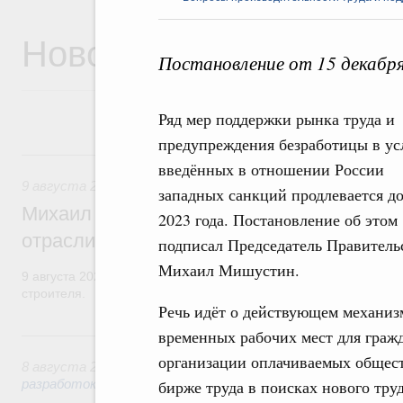
Новости
Постановление от 15 декабр
Ряд мер поддержки рынка труда и
предупреждения безработицы в ус
9 августа, воскресенье
введённых в отношении России
9 августа 2026
,
Регулирование в сфере строительства
западных санкций продлевается до
Михаил Мишустин поздравил работников
2023 года. Постановление об этом
отрасли с профессиональным празднико
подписал Председатель Правитель
Михаил Мишустин.
9 августа 2026 года отмечается профессиональный праздник –
строителя.
Речь идёт о действующем механизм
временных рабочих мест для гражд
8 августа, суббота
организации оплачиваемых обществ
8 августа 2026
,
Государственная политика в сфере научны
разработок
бирже труда в поисках нового тру