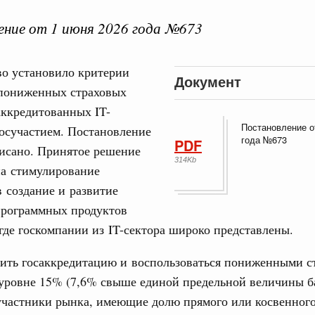
ние от 1 июня 2026 года №673
ная информация в
во установило критерии
Документ
Выб
пониженных страховых
ы министерств и
аккредитованных IT-
Постановление о
осучастием. Постановление
года №673
PDF
писано. Принятое решение
314Kb
на стимулирование
 создание и развитие
программных продуктов
Кален
 где госкомпании из IT-сектора широко представлены.
нная политика в сфере научных исследований и разработок
чить госаккредитацию и воспользоваться пониженными 
нь премий, лауреаты которых освобождаются
ПН
уровне 15% (7,6% свыше единой предельной величины б
участники рынка, имеющие долю прямого или косвенного
978