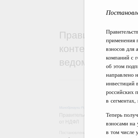
Постановле
Правительствен
Правительст
применения 
контексте работ
взносов для 
компаний с г
ведомств
об этом под
направлено 
инвестиций в
российских 
в сегментах,
Минобрнауки России
,
5 часов назад
,
Государстве
Теперь полу
Правительство расширило перече
от НДФЛ
взносами на 
в том числе 
Постановление от 5 августа 2026 года №