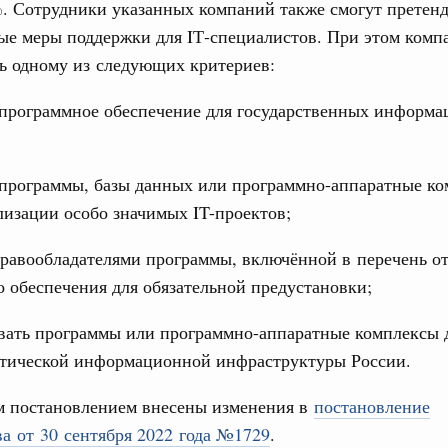
. Сотрудники указанных компаний также смогут претенд
г России
,
6 часов назад
,
Отрасль информационных технологий
ые меры поддержки для IТ-специалистов. При этом ком
3
по итогам XI конференции «Цифровая
ь одному из следующих критериев:
»
10
 программное обеспечение для государственных информ
августа, четверг
17
мразвития России
,
Минобрнауки России
,
Минсельхоз России
,
ация «Роскосмос»
,
Госкорпорация «Росатом»
,
6 августа 2026
,
24
 программы, базы данных или программно-аппаратные к
о итогам стратегической сессии о
лизации особо значимых IT-проектов;
31
вления научно-технологическим развитием
равообладателями программы, включённой в перечень о
 августа, среда
С помощь
 обеспечения для обязательной предустановки;
ии
,
5 августа 2026
,
Вопросы производительности труда и
осуществ
Для поиск
вать программы или программно-аппаратные комплексы 
о итогам стратегической сессии,
сервисо
дительности труда
итической информационной инфраструктуры России.
Выбра
ый проект «Экологическое благополучие»
 постановлением внесены изменения в
постановление
пери
финансирования Омской области в рамках
а от 30 сентября 2022 года №1729
.
оздух»