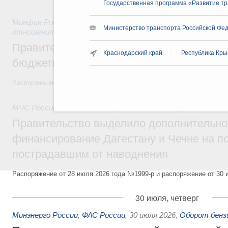
Государственная программа «Развитие т
Минфин России
,
31 июля 2026
,
Бюджеты субъектов Федер
Министерство транспорта Российской Фед
отношения
Правительство спишет часть задолженно
Краснодарский край
Республика Кр
бюджетным кредитам ещё двум региона
Распоряжение от 29 июля 2026 года №2016-р
МЧС России
,
31 июля 2026
,
Чрезвычайные ситуации и ликв
Правительство выделило дополнительно
финансирование Дагестану и Чечне на 
пострадавшим от наводнения
Распоряжение от 28 июля 2026 года №1999-р и распоряжение от 30 
30 июля, четверг
Минэнерго России
,
ФАС России
,
30 июля 2026
,
Оборот бензи