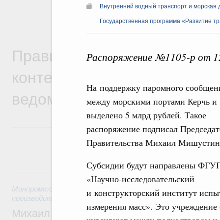
Внутренний водный транспорт и морская 
Государственная программа «Развитие т
Правительственная информ
Распоряжение №1105-р от 12
контексте работы министер
На поддержку паромного сообщен
ведомств
между морскими портами Керчь и
выделено 5 млрд рублей. Такое
распоряжение подписал Председат
Правительства Михаил Мишустин
Субсидии будут направлены ФГУ
5 августа, среда
«Научно-исследовательский
Минпромторг России
,
Минэкономразвития России
,
5 авгус
и конструкторский институт испы
производительности труда и поддержки занятости
измерения масс». Это учреждение 
Михаил Мишустин дал поручения по ито