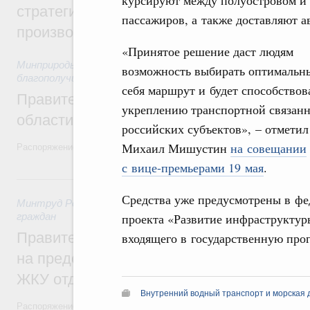
курсируют между полуостровом и 
стратегической сессии, посвящённой п
пассажиров, а также доставляют 
производительности труда
«Принятое решение даст людям
Минприроды России
,
5 августа 2026
,
Национальный проект
возможность выбирать оптимальн
благополучие»
себя маршрут и будет способствов
Правительство увеличило объём финанс
укреплению транспортной связан
области в рамках федерального проекта
российских субъектов», – отметил
Михаил Мишустин
на совещании
Распоряжение от 3 августа 2026 года №2067-р
с вице-премьерами 19 мая
.
31 июля, пятница
Средства уже предусмотрены в фе
Минтруд России
,
31 июля 2026
,
Социальная поддержка отд
граждан
проекта «Развитие инфраструктуры
Правительство направит регионам более
входящего в государственную про
на предоставление мер социальной подд
ЖКУ отдельным категориям граждан
Внутренний водный транспорт и морская 
Распоряжение от 30 июля 2026 года №2032-р