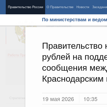
Правительство России
О Правительстве
Новости
Заседан
По министерствам и ведо
Председатель Правительства
М
Вице-премьеры
М
Правительство 
рублей на подд
Демография
Занято
Работа Правительства
Здоровье
Технол
Образование
Эконом
сообщения меж
Культура
Финан
Общество
Социал
Краснодарским 
Государство
19 мая 2026
10:35
Стратегии
Государственные программы
Национальн