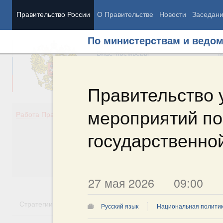
Правительство России
О Правительстве
Новости
Заседан
По министерствам и ведо
Председатель Правительства
М
Вице-премьеры
М
Правительство 
мероприятий по
Демография
Занято
Работа Правительства
Здоровье
Технол
Образование
Эконом
государственно
Культура
Финан
Общество
Социал
Государство
27 мая 2026
09:00
Стратегии
Государственные программы
Национальн
Русский язык
Национальная полити