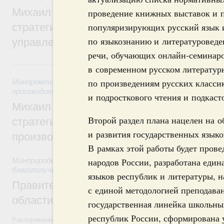
Михаил Мишустин дал поручения по ито
проведение книжных выставок и п
стратегической сессии о совершенствов
популяризирующих русский язык и
по языкознанию и литературоведе
управления научно-технологическим раз
речи, обучающих онлайн-семинар
5 августа, среда
в современном русском литератур
по произведениям русских классик
Минпромторг России
,
Минэкономразвития России
,
5 авгус
производительности труда и поддержки занятости
и подросткового чтения и подкаст
Михаил Мишустин дал поручения по ито
Второй раздел плана нацелен на о
стратегической сессии, посвящённой п
и развития государственных языко
производительности труда
В рамках этой работы будет прове
Минприроды России
,
5 августа 2026
народов России, разработана един
,
Национальный проект
благополучие»
языков республик и литературы, н
Правительство увеличило объём финанс
с единой методологией преподаван
области в рамках федерального проекта
государственная линейка школьны
республик России, сформирована у
Распоряжение от 3 августа 2026 года №2067-р