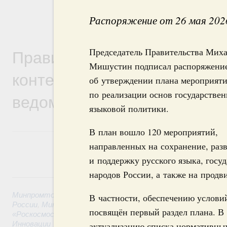
Распоряжение от 26 мая 202
Правительственная информ
Председатель Правительства Мих
Мишустин подписал распоряжени
контексте работы министер
об утверждении плана мероприят
по реализации основ государстве
ведомств
языковой политики.
В план вошло 120 мероприятий,
направленных на сохранение, раз
и поддержку русского языка, госу
народов России, а также на продв
6 августа, четверг
Минпромторг России
,
Минфин России
,
Минэкономразвития
В частности, обеспечению условий
России
,
Минсельхоз России
,
Минэнерго России
,
Минтранс 
посвящён первый раздел плана. 
«Роскосмос»
,
Госкорпорация «Росатом»
,
6 августа 2026
,
Т
Инновации
актуализацию списка нормативных