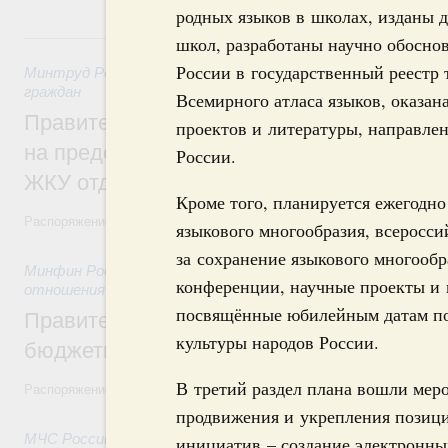
родных языков в школах, изданы 
31 июля, пятница
школ, разработаны научно обосно
России в государственный реестр 
Минтруд России
,
31 июля 2026
,
Социальная поддержка отд
граждан
Всемирного атласа языков, оказа
Правительство направит регионам более
проектов и литературы, направлен
на предоставление мер социальной подд
России.
ЖКУ отдельным категориям граждан
Кроме того, планируется ежегодн
Распоряжение от 30 июля 2026 года №2032-р
языкового многообразия, всеросс
за сохранение языкового многообр
Минфин России
,
31 июля 2026
,
Бюджеты субъектов Федер
конференции, научные проекты и 
отношения
посвящённые юбилейным датам по
Правительство спишет часть задолженно
культуры народов России.
бюджетным кредитам ещё двум региона
В третий раздел плана вошли меро
Распоряжение от 29 июля 2026 года №2016-р
продвижения и укрепления позици
МЧС России
,
31 июля 2026
,
Чрезвычайные ситуации и ликв
инициатив – создание электронны