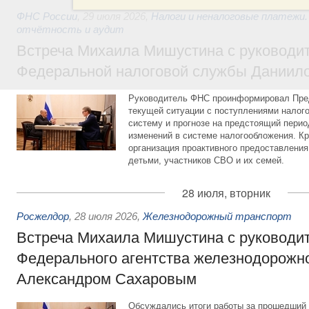
ФНС России
,
29 июля 2026
,
Налоги и неналоговые платежи.
отчётность и аудит
Встреча Михаила Мишустина с руководи
Федеральной налоговой службы Даниил
Руководитель ФНС проинформировал Пре
текущей ситуации с поступлениями налог
систему и прогнозе на предстоящий период
изменений в системе налогообложения. Кр
организация проактивного предоставления
детьми, участников СВО и их семей.
28 июля, вторник
Росжелдор
,
28 июля 2026
,
Железнодорожный транспорт
Встреча Михаила Мишустина с руководи
Федерального агентства железнодорожно
Александром Сахаровым
Обсуждались итоги работы за прошедший 