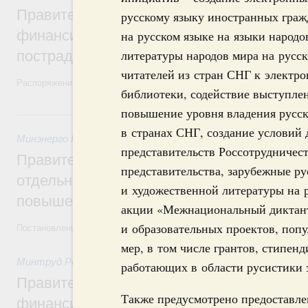
Правительство выделило дополнительно
русскому языку иностранных гражд
финансирование Дагестану и Чечне на 
на русском языке на языки народо
литературы народов мира на русск
пострадавшим от наводнения
читателей из стран СНГ к электр
Распоряжение от 28 июля 2026 года №1999-р и распоряжение от 30 
библиотеки, содействие выступле
повышение уровня владения русс
30 июля, четверг
в странах СНГ, создание условий д
Минэнерго России
,
ФАС России
,
30 июля 2026
,
Оборот бензи
представительств Россотрудничест
Правительство ввело новый временный з
представительства, зарубежные р
отдельных видов топлива и утвердило ря
и художественной литературы на 
повышения доступности нефтепродуктов
акции «Межнациональный диктант
и образовательных проектов, по
Постановления от 30 июля 2026 года №952, №953, №954
мер, в том числе грантов, стипен
Минтруд России
,
30 июля 2026
,
Малое и среднее предприн
работающих в области русистики 
Правительство выделило дополнительно
Также предусмотрено предоставл
финансирование на поддержку бизнеса 