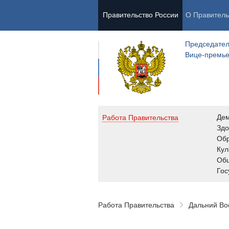
Правительство России
О Правитель
Председател
Вице-премь
Де
Работа Правительства
Здо
Обр
Кул
Об
Гос
Работа Правительства
Дальний Во