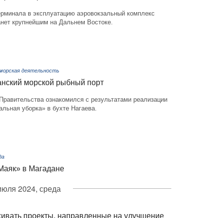
ерминала в эксплуатацию аэровокзальный комплекс
анет крупнейшим на Дальнем Востоке.
 морская деятельность
нский морской рыбный порт
Правительства ознакомился с результатами реализации
альная уборка» в бухте Нагаева.
да
Маяк» в Магадане
июля 2024, среда
ивать проекты, направленные на улучшение