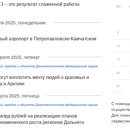
З – это результат слаженной работы
ПН
ля 2025, понедельник
3
овый аэропорт в Петропавловске-Камчатском
10
реля 2025, четверг
17
, городов и объектов Дальневосточного федерального округа
24
гут воплотить мечту людей о красивых и
а и Арктики
31
рта 2025, пятница
С помощь
, городов и объектов Дальневосточного федерального округа
осуществ
Для поиск
 млрд рублей на реализацию планов
сервисо
ономического роста регионов Дальнего