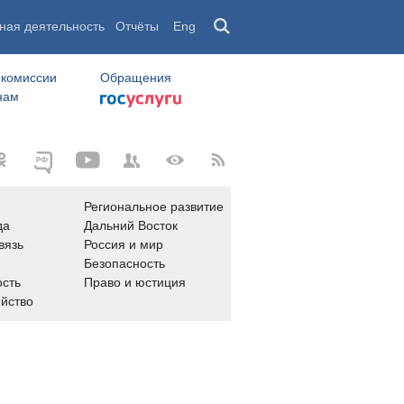
ная деятельность
Отчёты
Eng
 комиссии
Обращения
нам
Региональное развитие
да
Дальний Восток
вязь
Россия и мир
Безопасность
сть
Право и юстиция
яйство