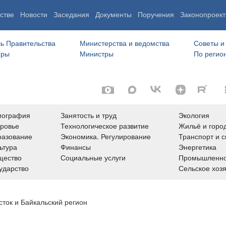
стве
Новости
Заседания
Документы
Поручения
Законопроект
ь Правительства
Министерства и ведомства
Советы и
еры
Министры
По регио
мография
Занятость и труд
Экология
ровье
Технологическое развитие
Жильё и горо
азование
Экономика. Регулирование
Транспорт и с
ьтура
Финансы
Энергетика
щество
Социальные услуги
Промышленно
ударство
Сельское хоз
сток и Байкальский регион