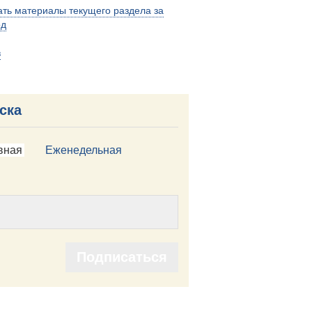
ть материалы текущего раздела за
од
в
ска
вная
Еженедельная
Подписаться