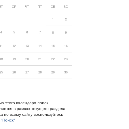
ВТ
СР
ЧТ
ПТ
СБ
ВС
1
2
4
5
6
7
8
9
11
12
13
14
15
16
18
19
20
21
22
23
25
26
27
28
29
30
ю этого календаря поиск
ляется в рамках текущего раздела.
а по всему сайту воспользуйтесь
м
"Поиск"