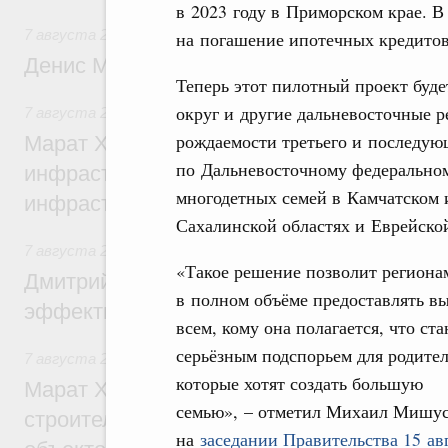
в 2023 году в Приморском крае. 
7 августа 2026
,
Общие вопросы промышленной политики
на погашение ипотечных кредитов
Денис Мантуров посетил Ярославскую о
Теперь этот пилотный проект буд
округ и другие дальневосточные 
7 августа 2026
,
Бюджеты субъектов Федерации. Межбюд
рождаемости третьего и последующ
Марат Хуснуллин: 15 объектов спортивн
по Дальневосточному федеральному
инфраструктуры построили и обновили б
многодетных семей в Камчатском 
инфраструктурным кредитам
Сахалинской областях и Еврейско
7 августа 2026
,
Развитие сельских территорий
«Такое решение позволит региона
Дмитрий Патрушев: Синхронизация госп
в полном объёме предоставлять в
эффективность поддержки сельских тер
всем, кому она полагается, что ста
серьёзным подспорьем для родител
7 августа 2026
,
Экономика городов. Городская среда
которые хотят создать большую
Марат Хуснуллин: «Единый заказчик» з
семью», – отметил Михаил Мишу
строительство и реконструкцию более 3
на
заседании Правительства 15 ав