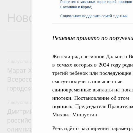
Развитие отдельных территорий, городов 
Сахалина и Курил)
Новости
Социальная поддержка семей с детьми
Решение принято по поручен
7 августа, пятница
Жители ряда регионов Дальнего В
7 августа 2026
,
Экономика городов. Городская среда
в семьях которых в 2024 году род
Марат Хуснуллин провёл заседание ком
третий ребёнок или последующие 
Всероссийского конкурса лучших проект
смогут получить повышенные
городской среды
единовременные выплаты на пога
ипотеки. Постановление об этом
7 августа 2026
,
Отрасль информационных технологий
подписал Председатель Правитель
Дмитрий Чернышенко и Сергей Кравцов 
Михаил Мишустин.
российскую сборную с победой на Межд
Речь идёт о расширении параметро
олимпиаде по искусственному интеллект