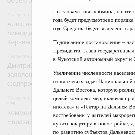
объектов
По словам главы кабмина, на эти
7 августа 2026
,
Чрезвычайные ситуации и ликвидация их 
года будет предусмотрено порядка
Александр Козлов провёл заседание пра
год. Средства будут выделены в р
ликвидации последствий чрезвычайной с
Керченском проливе
Подписанное постановление – час
Президента. Глава государства дал
7 августа 2026
,
Среднее профессиональное образование
в Чукотский автономный округ и Х
Дмитрий Чернышенко: Установлен рекорд
Увеличение численности населени
заявлений от абитуриентов колледжей и
из ключевых задач Национальной 
федпроекта «Профессионалитет»
Дальнего Востока, которую реализ
целый комплекс мер, включая про
7 августа 2026
,
Евразийский экономический союз. Интегр
СНГ
ипотека» и «Гектар на Дальнем Во
Комментарий Алексея Оверчука по итога
востребованы у жителей макрорег
Евразийского межправительственного со
купить квартиру в новостройке, д
по развитию субъектов Дальневост