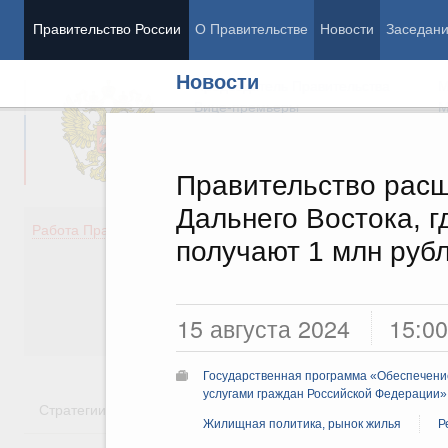
Правительство России
О Правительстве
Новости
Заседан
Новости
Председатель Правительства
М
Вице-премьеры
М
Правительство расш
Дальнего Востока, 
Демография
Занято
Работа Правительства
получают 1 млн руб
Здоровье
Технол
Образование
Эконом
Культура
Финан
Общество
Социал
15 августа 2024
15:00
Государство
Государственная программа «Обеспечени
услугами граждан Российской Федерации»
Стратегии
Государственные программы
Национальн
Жилищная политика, рынок жилья
Р