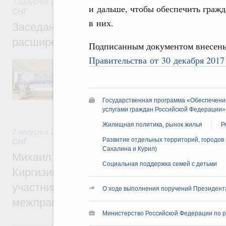
7 августа 2026
,
Евразийский экономический союз. Интегр
и дальше, чтобы обеспечить граж
СНГ
в них.
Заседание Евразийского межправительст
расширенном составе
Подписанным документом внесен
Правительства от 30 декабря 201
В повестке заседания актуальные задачи 
числе совершенствование кооперации в о
регулирования и администрирования, разв
обеспечение продовольственной безопасн
железнодорожных перевозок, формирован
Государственная программа «Обеспечени
рынка.
услугами граждан Российской Федерации»
Жилищная политика, рынок жилья
Р
7 августа 2026
,
Евразийский экономический союз. Интегр
Развитие отдельных территорий, городов 
СНГ
Сахалина и Курил)
Михаил Мишустин принял участие во вст
Социальная поддержка семей с детьми
Киргизии Садыра Жапарова с главами де
участников заседания Евразийского
О ходе выполнения поручений Президент
межправительственного совета
Министерство Российской Федерации по р
6 августа, четверг