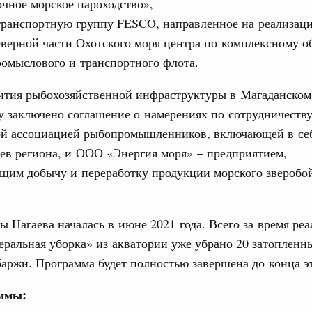
чное морское пароходство»,
дительности труда
транспортную группу FESCO, направленное на реализац
еверной части Охотского моря центра по комплексному 
ограмма Спортивных игр ВЭФ-2026
омыслового и транспортного флота.
ческое благополучие»
Email
вития рыбохозяйственной инфраструктуры в Магаданском
финансирования Омской области в рамках
оздух»
 заключено соглашение о намерениях по сотрудничеств
ой ассоциацией рыбопромышленников, включающей в се
067-р
ев региона, и ООО «Энергия моря» – предприятием,
щим добычу и переработку продукции морского зверобо
флот для Северного морского пути будет
ы Нагаева началась в июне 2021 года. Всего за время ре
ренции
еральная уборка» из акватории уже убрано 20 затопленн
неральным директором АНО «Агентство
одвижению новых проектов» Светланой
баржи. Программа будет полностью завершена до конца эт
аммы:
лючевые направления работы АСИ в контексте
иональных целей развития, в том числе реализация