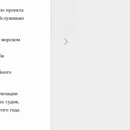
ию проекта
обслуживаю
Подписаться
 морском
у
бя
Подписаться
йного
ализации
ых судов,
ого года.