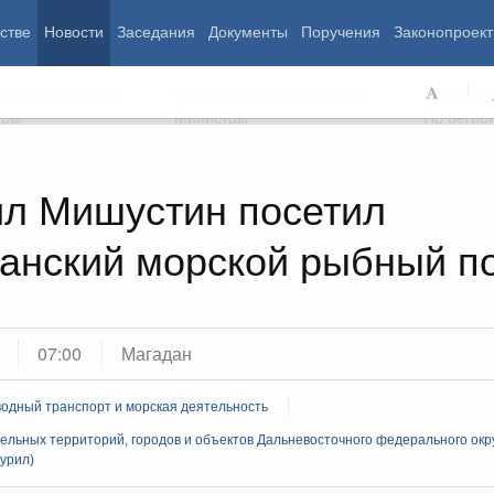
стве
Новости
Заседания
Документы
Поручения
Законопроект
ь Правительства
Министерства и ведомства
Советы и
еры
Министры
По регио
л Мишустин посетил
анский морской рыбный п
мография
Занятость и труд
Экология
ровье
Технологическое развитие
Жильё и горо
азование
Экономика. Регулирование
Транспорт и с
ьтура
Финансы
Энергетика
щество
Социальные услуги
Промышленно
07:00
Магадан
ударство
Сельское хоз
одный транспорт и морская деятельность
ельных территорий, городов и объектов Дальневосточного федерального окру
ограммы
Национальные проекты
урил)