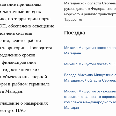
Магаданской области Сергее
твование причальных
Министром транспор
труктура для жизни»
руководителем Федерального 
Романом Старовойто
и частичный ввод их
даний на юге России вырос почти на треть
31
морского и речного транспор
губернатором Магад
ию, по территории порта
Тарасенко
области Сергеем Но
ровая система. Недвижимость. Оценочная деятельность
ЭП, обеспечено освещение
С помощь
руководителем Феде
равкомиссии в управление «ДОМ.РФ»
осуществ
новлена система
Поездка
агентства морского и
регионах
Для поиск
транспорта Андреем
ния, ведётся работа
сервисо
Тарасенко
и территории. Проводится
Михаил Мишустин посетил па
туризм в России вырос на 4,3%, въездной –
22 июля 2024
Магадане
ределению сроков
Выбра
пери
в финансирования
Михаил Мишустин посетил О
оплива
а гидротехнических
Архи
ие по ситуации на топливном рынке
Беседа Михаила Мишустина с
и объектов инженерной
Магаданской области Сергее
уры в рыбном терминале
ья
ы комплексного развития территорий в
та Магадан.
Подпи
Михаил Мишустин ознакомилс
ализованы в городах ДНР
строительства нового аэровок
оглашение о намерениях
комплекса международного а
Ежеднев
руда и поддержки занятости
Магадан
честву с ПАО
о итогам стратегической сессии,
Email