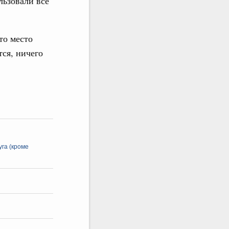
льзовали все
то место
ся, ничего
га (кроме