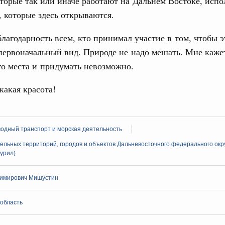
торые так или иначе работают на Дальнем Востоке, испо
ервисов «жизненные ситуации» дополнены
 которые здесь открываются.
ассовый спорт
благодарность всем, кто принимал участие в том, чтобы э
деля спорта впервые пройдут в рамках
первоначальный вид. Природе не надо мешать. Мне кажет
ржава»
го места и придумать невозможно.
какая красота!
индустрии гостеприимства в Российской
 совещания Михаил Мишустин ознакомился с
проектов развития внутреннего туризма.
одный транспорт и морская деятельность
ельных территорий, городов и объектов Дальневосточного федерального окру
урил)
густа, понедельник
имирович Мишустин
ли. Защита прав потребителей
таб по развитию цифровых платформ
 область
66-р
1