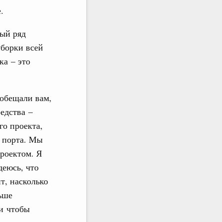
.
ый ряд
уборки всей
ка – это
 обещали вам,
едства –
го проекта,
о порта. Мы
проектом. Я
деюсь, что
т, насколько
ьше
 и чтобы