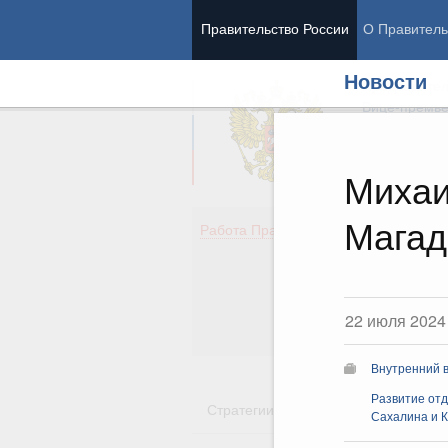
Правительство России
О Правитель
Новости
Председател
Вице-премь
Михаи
Магад
Де
Работа Правительства
Здо
Обр
Кул
Об
22 июля 2024
Гос
Внутренний в
Развитие отд
Стратегии
Государственные пр
Сахалина и К