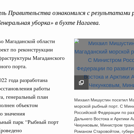
ль Правительства ознакомился с результатами 
енеральная уборка» в бухте Нагаева.
во Магаданской области
Кален
оект по реконструкции
 августа, среда
фраструктуры Магаданского
тво
ного порта.
ПН
 объектов ЖКХ обновлено в России при участии
022 года разработана
осстановления работы
орий. ОЭЗ. ТОР. Моногорода
3
е по реализации проектов института
а, генеральный план
Михаил Мишустин по
Михаил Мишустин посетил Ма
льном округе
Магаданский морско
полнен объектом
морской рыбный порт. С Мин
10
порт. С Министром Р
Российской Федерации по ра
о значения
Федерации по разви
Дальнего Востока и Арктики 
17
 фестиваль молодёжи сформировал целое
ьный парк “Рыбный порт
Дальнего Востока и 
Чекунковым, Министром тран
 на себя ответственность за будущее
Проведено
Романом Старовойтом, губер
Алексеем Чекунковы
24