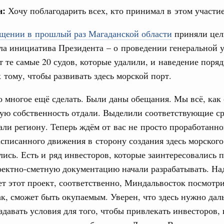
н:
Хочу поблагодарить всех, кто принимал в этом участие
учшению инвестиционного климата, разработка
дарта общественного капитала, развитие креативной
же речь шла о проектах в сферах демографии и
щении в прошлый раз Магаданской области
приняли цел
ельно обсуждались вопросы сотрудничества со странами
а инициатива Президента – о проведении генеральной 
т те самые 20 судов, которые удалили, и наведение поряд
августа, вторник
 тому, чтобы развивать здесь морской порт.
убернатором Мурманской области Андреем
о многое ещё сделать. Были даны обещания. Мы всё, как
ую собственность отдали. Выделили соответствующие ср
ли региону. Теперь ждём от вас не просто проработанно
ного комплекса
асписанного движения в сторону создания здесь морског
ю встречу с губернатором Ленинградской
лись. Есть и ряд инвесторов, которые заинтересовались 
оектно-сметную документацию начали разрабатывать. На
тво
ет этот проект, соответственно, Миндальвосток посмотри
едеральном округе качество коммунальных
6 тысяч человек
ак, сможет быть окупаемым. Уверен, что здесь нужно дал
оздавать условия для того, чтобы привлекать инвесторов,
ные услуги