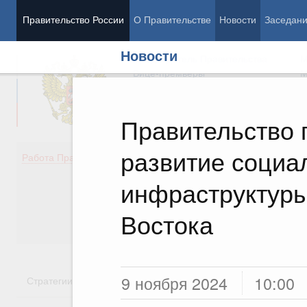
Правительство России
О Правительстве
Новости
Заседан
Новости
Председатель Правительства
М
Вице-премьеры
М
Правительство 
развитие социа
Демография
Занято
Работа Правительства
Здоровье
Технол
Образование
Эконом
инфраструктуры
Культура
Финан
Общество
Социал
Востока
Государство
9 ноября 2024
10:00
Стратегии
Государственные программы
Национальн