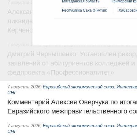
Магаданская область
Приморский кр
7 августа 2026
,
Чрезвычайные ситуации и ликвидация их 
Александр Козлов провёл заседание пра
Республика Саха (Якутия)
Хабаровск
ликвидации последствий чрезвычайной с
Керченском проливе
7 августа 2026
,
Среднее профессиональное образование
Дмитрий Чернышенко: Установлен рекорд
заявлений от абитуриентов колледжей и
федпроекта «Профессионалитет»
7 августа 2026
,
Евразийский экономический союз. Интегр
СНГ
Комментарий Алексея Оверчука по итога
Евразийского межправительственного со
7 августа 2026
,
Евразийский экономический союз. Интегр
СНГ