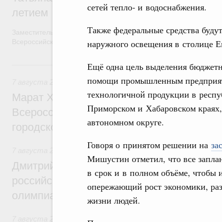
сетей тепло- и водоснабжения.
летием
Также федеральные средства буду
Заместитель Председателя Правительства Татьяна Голикова п
Всероссийского общественного движения «Волонтёры-медики»
наружного освещения в столице Е
7 августа, пятница
Ещё одна цель выделения бюджетн
помощи промышленным предприят
7 августа 2026
,
Экономика городов. Городская среда
технологичной продукции в респу
Марат Хуснуллин провёл заседание ком
Приморском и Хабаровском краях,
Всероссийского конкурса лучших проект
автономном округе.
городской среды
Говоря о принятом решении на
за
7 августа 2026
,
Отрасль информационных технологий
Мишустин отметил, что все запл
Дмитрий Чернышенко и Сергей Кравцов 
в срок и в полном объёме, чтобы 
российскую сборную с победой на Межд
опережающий рост экономики, ра
олимпиаде по искусственному интеллект
жизни людей.
7 августа 2026
,
Общие вопросы промышленной политики