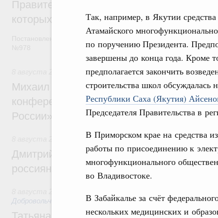
Правительство расширило перечень пре
Так, например, в Якутии средства
которых освобождаются от НДФЛ
Атамайского многофункциональног
Постановление от 5 августа 2026 года
по поручению Президента. Предпол
№978
завершены до конца года. Кроме т
предполагается закончить возведе
8 августа 2026
,
Отрасль информационных технологий
строительства школ обсуждалась 
Михаил Мишустин дал поручения по итог
Республики Саха (Якутия) Айсен
конференции «Цифровая индустрия пр
Председателя Правительства в реги
России»
В Приморском крае на средства и
8 августа 2026
,
Спорт высших достижений и массовый сп
работы по присоединению к элект
Дмитрий Чернышенко и Михаил Дегтярёв
многофункционального общественн
россиян с Днём физкультурника
во Владивостоке.
8 августа 2026
,
Социальные инновации. Некоммерческие ор
В Забайкалье за счёт федеральног
Добровольчество и волонтёрство. Благотворительност
нескольких медицинских и образо
Татьяна Голикова поздравила волонтёров