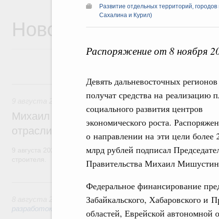
Развитие отдельных территорий, городов 
Сахалина и Курил)
Новости
Распоряжение от 8 ноября 2
Девять дальневосточных регионов
9 августа, воскресенье
получат средства на реализацию 
9 августа 2026
,
Регулирование в сфере строительства
социального развития центров
Михаил Мишустин поздравил работников
экономического роста. Распоряже
отрасли с профессиональным празднико
о направлении на эти цели более 
млрд рублей подписал Председате
9 августа 2026 года отмечается профессиональный праздник –
строителя.
Правительства Михаил Мишустин
8 августа, суббота
Федеральное финансирование пред
Забайкальского, Хабаровского и 
8 августа 2026
,
Государственная политика в сфере научны
разработок
областей, Еврейской автономной о