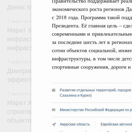
Правительство поддерживает реал
Денис Мантуров посетил Ярославскую о
экономического роста регионов Да
с 2018 года. Программа такой по
7 августа 2026
,
Бюджеты субъектов Федерации. Межбюд
Президента. Её главная цель – сде
Марат Хуснуллин: 15 объектов спортивн
современными и привлекательным
инфраструктуры построили и обновили б
за последние шесть лет в регион
инфраструктурным кредитам
сотни объектов социальной, инжен
инфраструктуры, в том числе дет
7 августа 2026
,
Развитие сельских территорий
спортивные сооружения, дороги и
Дмитрий Патрушев: Синхронизация госп
эффективность поддержки сельских тер
Развитие отдельных территорий, городов 
7 августа 2026
,
Экономика городов. Городская среда
Сахалина и Курил)
Марат Хуснуллин: «Единый заказчик» з
строительство и реконструкцию более 3
Министерство Российской Федерации по р
объектов
Амурская область
Еврейская автоно