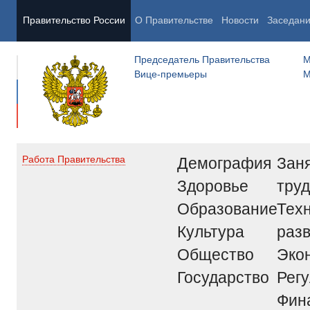
Правительство России
О Правительстве
Новости
Заседан
Председатель Правительства
М
Вице-премьеры
М
Демография
Заня
Работа Правительства
Здоровье
труд
Образование
Тех
Культура
раз
Общество
Эко
Государство
Рег
Фин