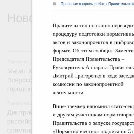
Правовые вопросы работы Правительства
Новости
Правительство поэтапно переводи
процедуру подготовки нормативн
актов и законопроектов в цифров
формат. Об этом сообщил Замести
7 августа, пятница
Председателя Правительства –
7 августа 2026
,
Экономика городов. Городская среда
Руководитель Аппарата Правитель
Марат Хуснуллин провёл заседание ком
Дмитрий Григоренко в ходе заседа
Всероссийского конкурса лучших проект
комиссии по законопроектной
городской среды
деятельности.
7 августа 2026
,
Отрасль информационных технологий
Вице-премьер напомнил статс-сек
Дмитрий Чернышенко и Сергей Кравцов 
и другим участникам нормотворче
российскую сборную с победой на Межд
Правительства о запуске государ
олимпиаде по искусственному интеллект
«Нормотворчество» подписано. Эт