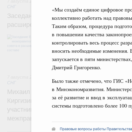
7 августа 2026
,
Евразийский экономический союз. Интегр
СНГ
«Мы создаём единое цифровое прос
Заседание Евразийского межправительст
коллективно работать над правов
расширенном составе
Таким образом, процедура подгото
в повышении качества законопрое
В повестке заседания актуальные задачи 
контролировать весь процесс разр
числе совершенствование кооперации в о
регулирования и администрирования, разв
вносить необходимые изменения. 
обеспечение продовольственной безопасн
железнодорожных перевозок, формирован
запускается в пяти министерствах,
рынка.
Дмитрий Григоренко.
7 августа 2026
,
Евразийский экономический союз. Интегр
Было также отмечено, что ГИС «Н
СНГ
в Минэкономразвития. Министерст
Михаил Мишустин принял участие во вст
за её развитие и ввод в эксплуат
Киргизии Садыра Жапарова с главами де
системы подготовлено более 100 п
участников заседания Евразийского
межправительственного совета
Правовые вопросы работы Правительства
6 августа, четверг