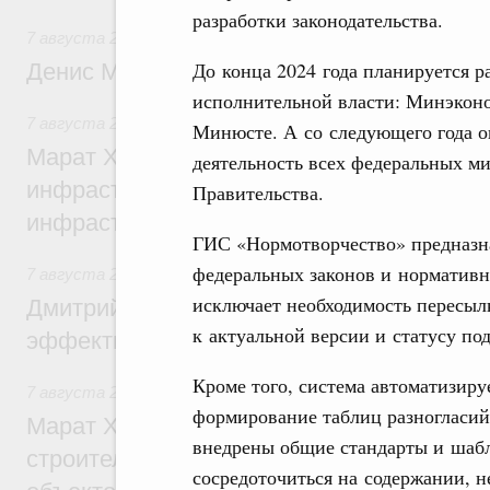
разработки законодательства.
7 августа 2026
,
Общие вопросы промышленной политики
До конца 2024 года планируется р
Денис Мантуров посетил Ярославскую о
исполнительной власти: Минэкон
7 августа 2026
,
Бюджеты субъектов Федерации. Межбюд
Минюсте. А со следующего года о
Марат Хуснуллин: 15 объектов спортивн
деятельность всех федеральных ми
инфраструктуры построили и обновили б
Правительства.
инфраструктурным кредитам
ГИС «Нормотворчество» предназна
федеральных законов и нормативн
7 августа 2026
,
Развитие сельских территорий
исключает необходимость пересыл
Дмитрий Патрушев: Синхронизация госп
к актуальной версии и статусу по
эффективность поддержки сельских тер
Кроме того, система автоматизиру
7 августа 2026
,
Экономика городов. Городская среда
формирование таблиц разногласий
Марат Хуснуллин: «Единый заказчик» з
внедрены общие стандарты и шабл
строительство и реконструкцию более 3
сосредоточиться на содержании, н