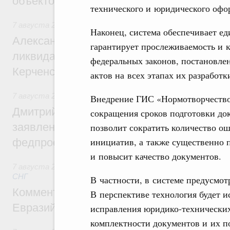
объектов
технического и юридического офо
7 августа 2026
,
Чрезвычайные ситуации и ликвидация их 
Наконец, система обеспечивает е
Александр Козлов провёл заседание пра
гарантирует прослеживаемость и к
ликвидации последствий чрезвычайной с
федеральных законов, постановле
Керченском проливе
актов на всех этапах их разработк
7 августа 2026
,
Среднее профессиональное образование
Внедрение ГИС «Нормотворчество
Дмитрий Чернышенко: Установлен рекорд
сокращения сроков подготовки док
заявлений от абитуриентов колледжей и
позволит сократить количество ош
инициатив, а также существенно п
федпроекта «Профессионалитет»
и повысит качество документов.
7 августа 2026
,
Евразийский экономический союз. Интегр
СНГ
В частности, в системе предусмот
Комментарий Алексея Оверчука по итога
В перспективе технология будет и
Евразийского межправительственного со
исправления юридико-технических
комплектности документов и их п