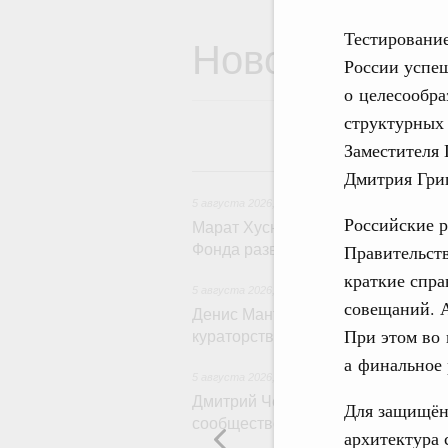
Тестировани
Новости
России успе
о целесообра
структурных 
Заместителя 
5
Дмитрия Гри
5 августа 2026
,
Жилищно-коммунальное хозяйс
Российские р
Марат Хуснуллин: Более 4,3 тыс.
Правительств
Фонда развития территорий
краткие спра
5 августа 2026
,
Инструменты развития террит
совещаний. 
Денис Мантуров провёл совещани
При этом во 
кураторства в Уральском федера
а финальное 
5 августа 2026
,
Молодёжная политика
Дмитрий Чернышенко: Всемирный
Для защищён
сообщество людей, готовых брать
архитектура 