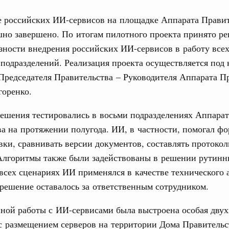
е российских ИИ-сервисов на площадке Аппарата Правит
шно завершено. По итогам пилотного проекта принято р
зности внедрения российских ИИ-сервисов в работу всех
подразделений. Реализация проекта осуществляется под
Кален
Председателя Правительства – Руководителя Аппарата П
 августа, среда
горенко.
тво
ПН
ешения тестировались в восьми подразделениях Аппарат
 объектов ЖКХ обновлено в России при участии
а на протяжении полугода. ИИ, в частности, помогал ф
вки, сравнивать версии документов, составлять протоко
орий. ОЭЗ. ТОР. Моногорода
Алгоритмы также были задействованы в решении рутинны
3
е по реализации проектов института
всех сценариях ИИ применялся в качестве технического 
льном округе
10
решение оставалось за ответственным сотрудником.
17
 фестиваль молодёжи сформировал целое
ной работы с ИИ-сервисами была выстроена особая двух
 на себя ответственность за будущее
с размещением серверов на территории Дома Правительс
24