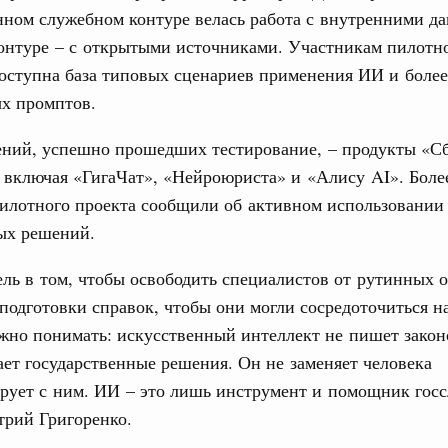
нном служебном контуре велась работа с внутренними д
труктура для жизни»
даний на юге России вырос почти на треть
онтуре – с открытыми источниками. Участникам пилотно
31
оступна база типовых сценариев применения ИИ и более
ровая система. Недвижимость. Оценочная деятельность
ых промптов.
С помощь
равкомиссии в управление «ДОМ.РФ»
осуществ
регионах
Для поиск
ений, успешно прошедших тестирование, – продукты «С
сервисо
 включая «ГигаЧат», «Нейроюриста» и «Алису AI». Боле
туризм в России вырос на 4,3%, въездной –
пилотного проекта сообщили об активном использовании
Выбра
пери
ых решений.
оплива
Архи
ль в том, чтобы освободить специалистов от рутинных 
ие по ситуации на топливном рынке
подготовки справок, чтобы они могли сосредоточиться н
ья
жно понимать: искусственный интеллект не пишет зако
ы комплексного развития территорий в
Подпи
ет государственные решения. Он не заменяет человека
ализованы в городах ДНР
рует с ним. ИИ – это лишь инструмент и помощник гос
Ежеднев
руда и поддержки занятости
трий Григоренко.
о итогам стратегической сессии,
Email