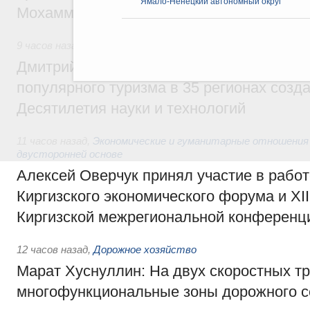
Ямало-Ненецкий автономный округ
Мохаммадом Атабаком
9 часов назад
,
Внутренний и въездной туризм
Дмитрий Чернышенко: Порядка 110 марш
популярного туризма в 35 регионах созд
Десятилетия науки и технологий
11 часов назад
,
Экономические и гуманитарные отношения
двусторонней основе
Алексей Оверчук принял участие в работе
Киргизского экономического форума и XII
Киргизской межрегиональной конференц
12 часов назад
,
Дорожное хозяйство
Марат Хуснуллин: На двух скоростных т
многофункциональные зоны дорожного с