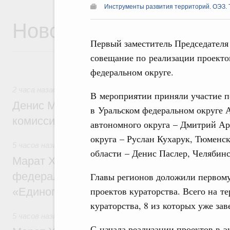
Инструменты развития территорий. ОЭЗ. 
Новости
Первый заместитель Председателя
совещание по реализации проекто
федеральном округе.
2 часа назад
,
Общие вопросы промышленной политики
В мероприятии приняли участие 
Денис Мантуров провёл заседание Прав
в Уральском федеральном округе 
комиссии по промышленности
автономного округа – Дмитрий А
округа – Руслан Кухарук, Тюменс
5 часов назад
,
Регулирование в сфере строительства
области – Денис Паслер, Челябинс
Марат Хуснуллин: Более 130 социальных
федерального значения построено под к
Главы регионов доложили первому
проектов кураторства. Всего на т
«Единого заказчика»
кураторства, 8 из которых уже за
5 часов назад
,
Национальный проект «Инфраструктура дл
С начала реализации проектов в э