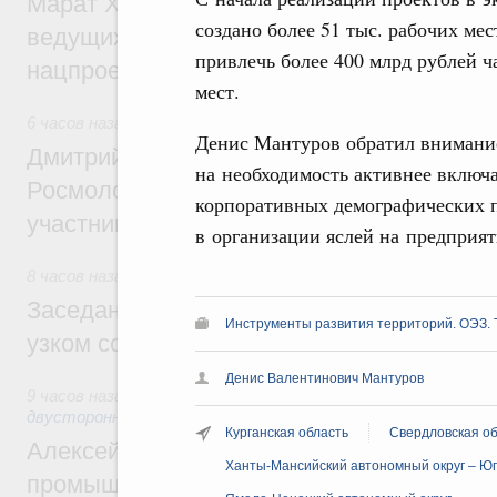
Марат Хуснуллин: Порядка 200 дорожных
создано более 51 тыс. рабочих ме
ведущих к спортивным объектам, обновят
привлечь более 400 млрд рублей ч
нацпроекту «Инфраструктура для жизни
мест.
6 часов назад
,
Молодёжная политика
Денис Мантуров обратил внимание
Дмитрий Чернышенко, Сергей Кравцов и
на необходимость активнее включа
Росмолодёжи Григорий Гуров поприветс
корпоративных демографических п
участников проекта «Кольцо открытий»
в организации яслей на предприя
8 часов назад
,
Евразийский экономический союз. Интеграц
Заседание Евразийского межправительст
Инструменты развития территорий. ОЭЗ. 
узком составе
Денис Валентинович Мантуров
9 часов назад
,
Экономические отношения с зарубежными ст
двусторонней основе
Курганская область
Свердловская об
Алексей Оверчук провёл рабочую встреч
Ханты-Мансийский автономный округ – Ю
промышленности, недропользования и т