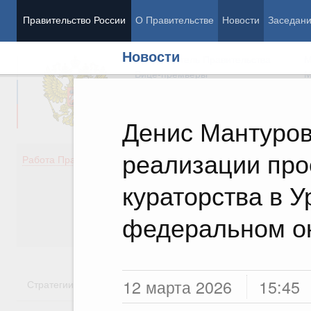
Правительство России
О Правительстве
Новости
Заседан
Новости
Председатель Правительства
М
Вице-премьеры
М
Денис Мантуров
реализации про
Демография
Занято
Работа Правительства
Здоровье
Технол
Образование
Эконом
кураторства в 
Культура
Финан
Общество
Социал
федеральном о
Государство
12 марта 2026
15:45
Стратегии
Государственные программы
Национальн