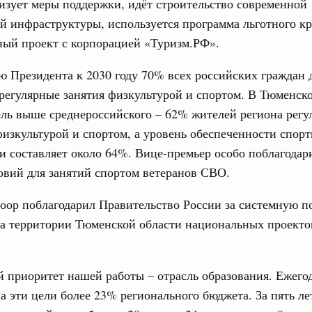
изует меры поддержки, идёт строительство современной
ых перевозок, формирование общего финансового
й инфраструктуры, используется программа льготного к
ный проект с корпорацией «Туризм.РФ».
. Интеграция на пространстве СНГ
 Президента к 2030 году 70% всех российских граждан
 во встрече Президента Киргизии Садыра
участников заседания Евразийского
Email
регулярные занятия физкультурой и спортом. В Тюменск
ель выше среднероссийского – 62% жителей региона регу
Вчера
изкультурой и спортом, а уровень обеспеченности спор
 составляет около 64%. Вице-премьер особо поблагодари
политики
овий для занятий спортом ветеранов СВО.
е Правительственной комиссии по
оор поблагодарил Правительство России за системную п
тельства
на территории Тюменской области национальных проекто
иальных объектов федерального значения
о заказчика»
 приоритет нашей работы – отрасль образования. Ежего
труктура для жизни»
а эти цели более 23% регионального бюджета. За пять ле
орожных участков, ведущих к спортивным
о нацпроекту «Инфраструктура для жизни»