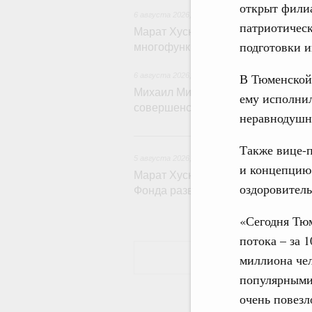
открыт фили
6 августа 2026
,
Дорожное хозяйство
патриотическ
Марат Хуснуллин: На двух скорос
подготовки и
многофункциональные зоны доро
В Тюменской 
6 августа 2026
,
Технологическое развитие. Инн
Михаил Мишустин дал поручения п
ему исполнил
совершенствовании системы упра
неравнодушн
5
Также вице-
5 августа 2026
,
Жилищно-коммунальное хозяйс
и концепцию 
Марат Хуснуллин: Более 4,3 тыс.
оздоровитель
Фонда развития территорий
«Сегодня Тюм
потока – за 
миллиона чел
популярными 
очень повезл