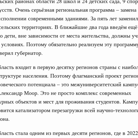
льских районах области 28 школ и 24 детских сада, 9 сп
усств. Очень серьёзная региональная программа – замена
сполнении современными зданиями. За пять лет заменил
вцов и руководитель Росмолодёжи Григорий
ов проекта «Кольцо открытий»
сельских территориях. В ближайшие два года введём ещ
о дети, вне зависимости от места жительства, должны уч
юз. Интеграция на пространстве СНГ
условиях. Поэтому обязательно реализуем эту программ
тельственного совета в узком составе
аверил губернатор.
рубежными странами (кроме СНГ) на двусторонней основе
 встречу с Министром промышленности,
ласть входит в первую десятку регионов страны с наибо
рана Мохаммадом Атабаком
структуре населения. Поэтому флагманский проект регио
овеческого потенциала – это межуниверситетский кампу
Александр Моор. Это не просто комплекс современных
0 маршрутов научно-популярного туризма в
ятилетия науки и технологий
рных объектов и мест для проживания студентов. Кампу
овится катализатором перезагрузки всей научно-технолог
 отношения со странами СНГ на двусторонней основе
она.
 работе VIII Российско-Киргизского
сийско-Киргизской межрегиональной
ласть стала одним из первых десяти регионов, где в 2022