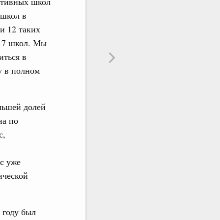
ортивных школ
 школ в
и 12 таких
ё 7 школ. Мы
иться в
у в полном
льшей долей
на по
с,
с уже
ической
 году был