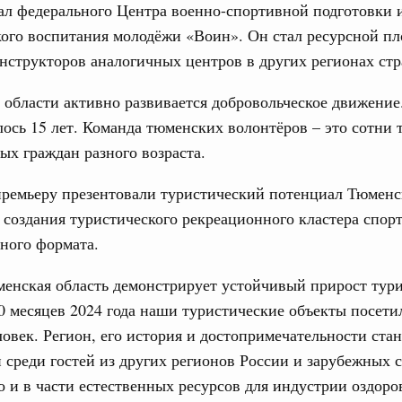
ал федерального Центра военно-спортивной подготовки 
ого воспитания молодёжи «Воин». Он стал ресурсной п
тных трассах открылись
нструкторов аналогичных центров в других регионах ст
жного сервиса
области активно развивается добровольческое движение.
овации
о итогам стратегической сессии о
ось 15 лет. Команда тюменских волонтёров – это сотни 
вления научно-технологическим развитием
ых граждан разного возраста.
 августа, среда
премьеру презентовали туристический потенциал Тюменс
тво
создания туристического рекреационного кластера спор
 объектов ЖКХ обновлено в России при участии
ного формата.
1
енская область демонстрирует устойчивый прирост тури
10 месяцев 2024 года наши туристические объекты посети
Показать еще
овек. Регион, его история и достопримечательности стан
среди гостей из других регионов России и зарубежных 
о и в части естественных ресурсов для индустрии оздоро