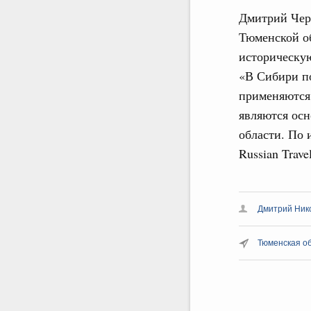
Дмитрий Чер
Тюменской об
историческую
«В Сибири по
применяются 
являются ос
области. По 
Russian Trav
Дмитрий Ник
Тюменская о