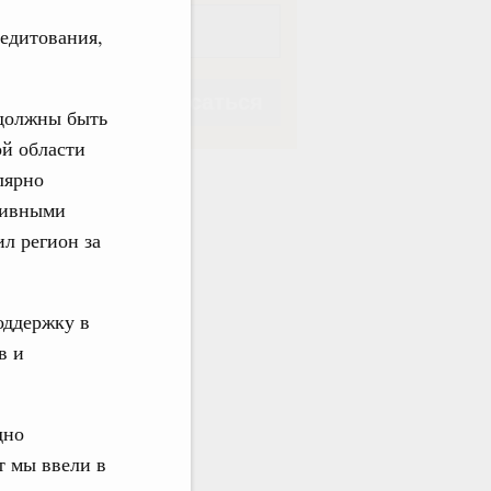
редитования,
Подписаться
 должны быть
ой области
лярно
тивными
л регион за
Подписаться
оддержку в
в и
дно
т мы ввели в