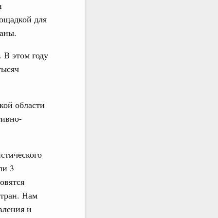
и
лощадкой для
раны.
 В этом году
тысяч
кой области
тивно-
стического
ли 3
овятся
стран. Нам
вления и