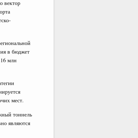
о вектор
орта
ско-
региональной
ния в бюджет
216 млн
атегии
нируется
очих мест.
жный тоннель
вно являются