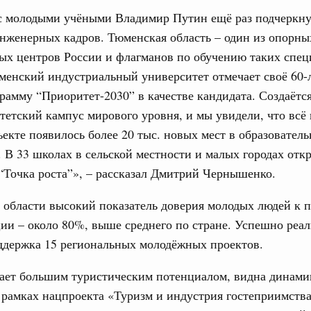
 с молодыми учёными Владимир Путин ещё раз подчеркну
31
нженерных кадров. Тюменская область – один из опорны
ция их последствий
ние правкомиссии по ликвидации последствий
х центров России и флагманов по обучению таких спец
ском проливе
С помощь
менский индустриальный университет отмечает своё 60-л
осуществ
рамму “Приоритет-2030” в качестве кандидата. Создаётс
вание
Для поиск
 рекорд по числу заявлений от абитуриентов
етский кампус мирового уровня, и мы увидели, что всё 
сервисо
екта «Профессионалитет»
ъекте появилось более 20 тыс. новых мест в образовател
Выбра
 В 33 школах в сельской местности и малых городах от
. Интеграция на пространстве СНГ
пери
“Точка роста”», – рассказал Дмитрий Чернышенко.
о итогам заседания Евразийского
Архи
области высокий показатель доверия молодых людей к 
. Интеграция на пространстве СНГ
ии – около 80%, выше среднего по стране. Успешно реал
ительственного совета в расширенном
ддержка 15 региональных молодёжных проектов.
Подпи
едания актуальные задачи углубления интеграции, в том
ает большим туристическим потенциалом, видна динами
Ежеднев
нствование кооперации в области таможенного
 рамках нацпроекта «Туризм и индустрия гостеприимства
и администрирования, развитие электронной торговли,
Email
родовольственной безопасности, цифровизация грузовых