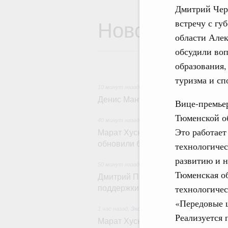
Дмитрий Чер
Новости
встречу с гу
области Але
обсудили воп
образования,
туризма и сп
10 минут назад
,
Общие вопросы промышленной
Денис Мантуров посетил Ярослав
Вице-премье
Тюменской об
40 минут назад
,
Бюджеты субъектов Федераци
Это работает
Марат Хуснуллин: 15 объектов сп
обновили благодаря инфраструкт
технологичес
развитию и н
50 минут назад
,
Развитие сельских территори
Тюменская об
Дмитрий Патрушев: Синхронизац
технологичес
поддержки сельских территорий
«Передовые 
1 час назад
,
Экономика городов. Городская среда
Реализуется 
Марат Хуснуллин: «Единый заказч