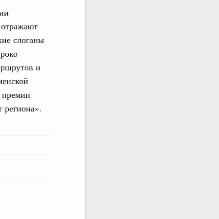
ии
 отражают
кие слоганы
ироко
аршрутов и
менской
й премии
г региона».