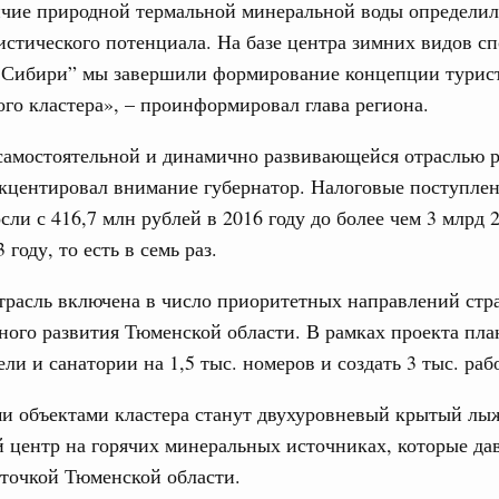
ичие природной термальной минеральной воды определил
истического потенциала. На базе центра зимних видов сп
Сибири” мы завершили формирование концепции турист
го кластера», – проинформировал глава региона.
 самостоятельной и динамично развивающейся отраслью 
кцентировал внимание губернатор. Налоговые поступле
сли с 416,7 млн рублей в 2016 году до более чем 3 млрд 
 году, то есть в семь раз.
трасль включена в число приоритетных направлений стр
ого развития Тюменской области. В рамках проекта пла
ели и санатории на 1,5 тыс. номеров и создать 3 тыс. раб
и объектами кластера станут двухуровневый крытый лы
 центр на горячих минеральных источниках, которые да
точкой Тюменской области.