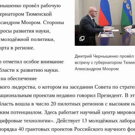
нышенко провёл рабочую
бернатором Тюменской
ксандром Моором. Стороны
росы развития науки,
 молодёжной политики,
Кален
орта в регионе.
Дмитрий Чернышенко
 политики
Дмитрий Чернышенко провёл
скую область
рабочую встречу с
р отметил особое внимание
встречу с губернатором Тюме
ПН
губернатором Тюмен
Александром Моором
ласти к развитию науки.
и. Межбюджетные отношения
области Александро
 на обеспечение
ортивной инфраструктуры построили и
7 декабря 2024
урным кредитам
кого лидерства, о котором на заседании Совета по страт
3
ациональным проектам недавно говорил Президент. В эт
й
ласть вошла в число 20 пилотных регионов с высоким н
ия госпрограмм повысит эффективность
10
ким потенциалом. Здесь работает научный центр мирово
цифровые технологии». Действует 13 молодёжных лабора
17
порядка 40 грантовых проектов Российского научного фо
ик» завершил строительство и реконструкцию
24