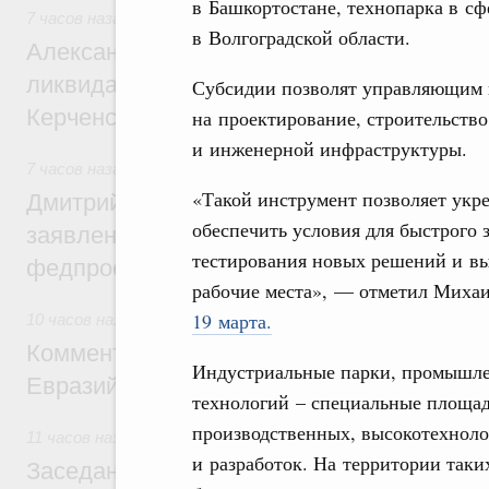
в Башкортостане, технопарка в с
7 часов назад
,
Чрезвычайные ситуации и ликвидация их по
в Волгоградской области.
Александр Козлов провёл заседание пра
ликвидации последствий чрезвычайной с
Субсидии позволят управляющим к
Керченском проливе
на проектирование, строительст
и инженерной инфраструктуры.
7 часов назад
,
Среднее профессиональное образование
«Такой инструмент позволяет укр
Дмитрий Чернышенко: Установлен рекорд
обеспечить условия для быстрого 
заявлений от абитуриентов колледжей и
тестирования новых решений и выв
федпроекта «Профессионалитет»
рабочие места», — отметил Миха
19 марта.
10 часов назад
,
Евразийский экономический союз. Интегра
Комментарий Алексея Оверчука по итога
Индустриальные парки, промышле
Евразийского межправительственного со
технологий – специальные площад
производственных, высокотехноло
11 часов назад
,
Евразийский экономический союз. Интегра
и разработок. На территории таки
Заседание Евразийского межправительст