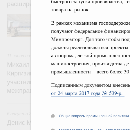
быстрого запуска производства, т
расширенном составе
товара на рынок.
В повестке заседания актуальные задачи 
числе совершенствование кооперации в о
В рамках механизма господдержки
регулирования и администрирования, разв
получают федеральное финансиров
обеспечение продовольственной безопасн
железнодорожных перевозок, формирован
Минпромторг. Для того чтобы пол
рынка.
должны реализовываться проекты
автопрома, легкой промышленности
11 часов назад
,
Евразийский экономический союз. Интегра
машиностроения, производства де
Михаил Мишустин принял участие во вст
промышленности – всего более 30
Киргизии Садыра Жапарова с главами де
участников заседания Евразийского
Подписанным документом внесен
межправительственного совета
от 24 марта 2017 года
№ 539-р.
Вчера
6 августа 2026
,
Общие вопросы промышленной политики
Общие вопросы промышленной политики
Денис Мантуров провёл заседание Прав