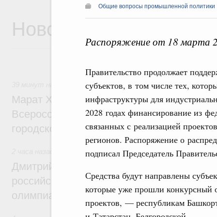
Общие вопросы промышленной политики
Новости
Распоряжение от 18 марта 
Правительство продолжает поддер
субъектов, в том числе тех, кото
39 минут назад
,
Экономика городов. Городская среда
инфраструктуры для индустриаль
Марат Хуснуллин провёл заседание ком
2028 годах финансирование из фе
Всероссийского конкурса лучших проект
связанных с реализацией проекто
городской среды
регионов. Распоряжение о распред
2 часа назад
,
Отрасль информационных технологий
подписал Председатель Правител
Дмитрий Чернышенко и Сергей Кравцов 
Средства будут направлены субъек
российскую сборную с победой на Межд
которые уже прошли конкурсный 
олимпиаде по искусственному интеллект
проектов, — республикам Башкор
и Татарстан, Белгородской,