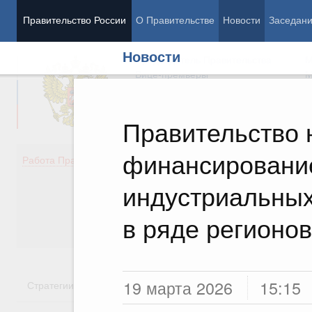
Правительство России
О Правительстве
Новости
Заседан
Новости
Председатель Правительства
М
Вице-премьеры
М
Правительство 
финансирование
Демография
Занято
Работа Правительства
Здоровье
Технол
Образование
Эконом
индустриальных
Культура
Финан
Общество
Социал
в ряде регионов
Государство
19 марта 2026
15:15
Стратегии
Государственные программы
Национальн