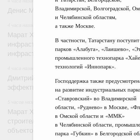
4 часа назад
,
Общие вопросы промышленной политики
Владимирской, Волгоградской, Ом
Денис Мантуров посетил Ярославскую о
и Челябинской областям,
а также Москве.
4 часа назад
,
Бюджеты субъектов Федерации. Межбюдже
Марат Хуснуллин: 15 объектов спортивн
В частности, Татарстану поступи
инфраструктуры построили и обновили б
парков «Алабуга», «Лаишево», «Эт
инфраструктурным кредитам
промышленного технопарка «Хайер
технологий «Иннопарк».
4 часа назад
,
Развитие сельских территорий
Дмитрий Патрушев: Синхронизация госп
Господдержка также предусмотрен
эффективность поддержки сельских тер
на развитие индустриальных парк
«Ставровский» во Владимирской
5 часов назад
,
Экономика городов. Городская среда
области, «Руднево» в Москве, «Ф
Марат Хуснуллин: «Единый заказчик» з
в Омской области и «ММК»
строительство и реконструкцию более 3
в Челябинской области, промышл
объектов
парка «Губкин» в Белгородской о