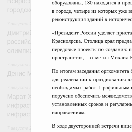
Всероссийского конкурса лучших проект
оборудованы, 180 находятся в про
городской среды
в городе, четыре из которых уже 
реконструкция зданий в историчес
7 августа 2026
,
Отрасль информационных технологий
«Президент России уделяет прист
Дмитрий Чернышенко и Сергей Кравцов 
Красноярска. Столица края предла
российскую сборную с победой на Межд
передовые проекты по созданию 
олимпиаде по искусственному интеллект
пространств», – отметил Михаил 
7 августа 2026
,
Общие вопросы промышленной политики
По итогам заседания оргкомитета
Денис Мантуров посетил Ярославскую о
для реализации к празднованию ю
необходимых работ. Профильным 
7 августа 2026
,
Бюджеты субъектов Федерации. Межбюд
поручено обеспечить межведомст
Марат Хуснуллин: 15 объектов спортивн
установленных сроков и регулярн
инфраструктуры построили и обновили б
направлениям.
инфраструктурным кредитам
В ходе двусторонней встречи вице
7 августа 2026
,
Развитие сельских территорий