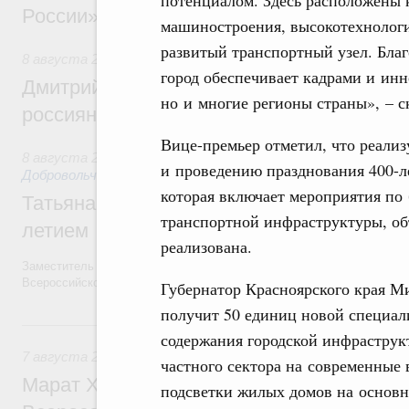
России»
машиностроения, высокотехнологи
развитый транспортный узел. Бла
8 августа 2026
,
Спорт высших достижений и массовый сп
город обеспечивает кадрами и ин
Дмитрий Чернышенко и Михаил Дегтярёв
но и многие регионы страны», – с
россиян с Днём физкультурника
Вице-премьер отметил, что реализ
8 августа 2026
,
Социальные инновации. Некоммерческие ор
и проведению празднования 400-ле
Добровольчество и волонтёрство. Благотворительност
которая включает мероприятия по 
Татьяна Голикова поздравила волонтёров
транспортной инфраструктуры, объ
летием
реализована.
Заместитель Председателя Правительства Татьяна Голикова поздра
Всероссийского общественного движения «Волонтёры-медики» с 10
Губернатор Красноярского края Ми
получит 50 единиц новой специал
7 августа, пятница
содержания городской инфраструк
7 августа 2026
,
Экономика городов. Городская среда
частного сектора на современные 
Марат Хуснуллин провёл заседание ком
подсветки жилых домов на основн