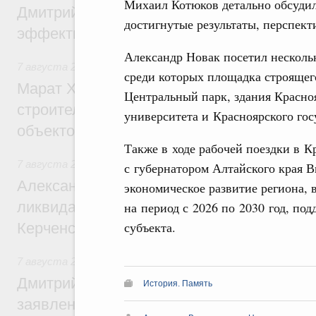
Михаил Котюков детально обсудил
Дмитрий Патрушев: Синхронизация госп
достигнутые результаты, перспек
эффективность поддержки сельских тер
Александр Новак посетил нескольк
7 августа 2026
,
Экономика городов. Городская среда
среди которых площадка строящег
Марат Хуснуллин: «Единый заказчик» з
Центральный парк, здания Красноя
строительство и реконструкцию более 3
университета и Красноярского гос
объектов
Также в ходе рабочей поездки в К
7 августа 2026
,
Чрезвычайные ситуации и ликвидация их 
с губернатором Алтайского края 
Александр Козлов провёл заседание пра
экономическое развитие региона,
ликвидации последствий чрезвычайной с
на период с 2026 по 2030 год, по
субъекта.
Керченском проливе
7 августа 2026
,
Среднее профессиональное образование
Дмитрий Чернышенко: Установлен рекорд
История. Память
заявлений от абитуриентов колледжей и