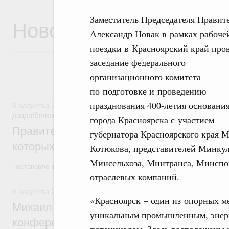
Заместитель Председателя Правит
Новости
Александр Новак в рамках рабоче
поездки в Красноярский край про
заседание федерального
организационного комитета
8 августа, суббота
по подготовке и проведению
празднования 400-летия основани
8 августа 2026
,
Государственная политика в сфере научны
разработок
города Красноярска с участием
Правительство расширило перечень пре
губернатора Красноярского края 
которых освобождаются от НДФЛ
Котюкова, представителей Минкул
Минсельхоза, Минтранса, Минспор
Постановление от 5 августа 2026 года №978
отраслевых компаний.
8 августа 2026
,
Отрасль информационных технологий
«Красноярск – один из опорных м
Михаил Мишустин дал поручения по итог
уникальным промышленным, энерг
конференции «Цифровая индустрия пр
потенциалом. Здесь расположены 