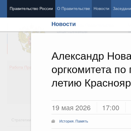
Правительство России
О Правительстве
Новости
Заседан
Новости
Председатель Правительства
М
Вице-премьеры
М
Александр Нова
оргкомитета по 
Демография
Занято
Работа Правительства
Здоровье
Технол
Образование
Эконом
летию Краснояр
Культура
Финан
Общество
Социал
Государство
19 мая 2026
17:00
Стратегии
Государственные программы
Национальн
История. Память