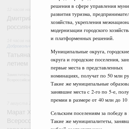
решения в сфере управления мун
12 часов назад
,
Спорт высших достижений и массовый сп
развития туризма, предпринимате
Дмитрий Чернышенко и Михаил Дегтярёв
хозяйства, укрепления межнациона
россиян с Днём физкультурника
модернизации городского хозяйст
и платформенных решений.
14 часов назад
,
Социальные инновации. Некоммерческие орг
Добровольчество и волонтёрство. Благотворительност
Муниципальные округа, городски
Татьяна Голикова поздравила волонтёров
округа и городские поселения, за
летием
первые места в представленных
номинациях, получат по 50 млн ру
Заместитель Председателя Правительства Татьяна Голикова поздра
Всероссийского общественного движения «Волонтёры-медики» с 10
Такие же муниципальные образов
занявшие места с 2-го по 5-е, пол
Вчера
премии в размере от 40 млн до 10
7 августа 2026
,
Экономика городов. Городская среда
Марат Хуснуллин провёл заседание ком
Сельским поселениям за победу в
Всероссийского конкурса лучших проект
Такие же муниципалитеты, занявши