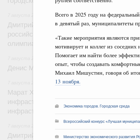
рублей соответственно.
городской среды
Всего в 2025 году на федеральный
7 августа 2026
,
Отрасль информационных технологий
в девятый раз, муниципалитеты пр
Дмитрий Чернышенко и Сергей Кравцов 
российскую сборную с победой на Межд
«Такие мероприятия являются при
олимпиаде по искусственному интеллект
мотивирует и коллег из соседних
Помогает им найти более эффекти
7 августа 2026
,
Общие вопросы промышленной политики
опыт, чтобы создавать комфортные
Денис Мантуров посетил Ярославскую о
Михаил Мишустин, говоря об ито
13 ноября.
7 августа 2026
,
Бюджеты субъектов Федерации. Межбюд
Марат Хуснуллин: 15 объектов спортивн
инфраструктуры построили и обновили б
Экономика городов. Городская среда
инфраструктурным кредитам
Всероссийский конкурс «Лучшая муниципа
7 августа 2026
,
Развитие сельских территорий
Дмитрий Патрушев: Синхронизация госп
Министерство экономического развития Р