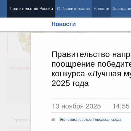
Правительство России
О Правительстве
Новости
Заседан
Новости
Председатель Правительства
М
Вице-премьеры
М
Правительство напр
поощрение победите
Демография
Занято
Работа Правительства
конкурса «Лучшая м
Здоровье
Технол
Образование
Эконом
2025 года
Культура
Финан
Общество
Социал
Государство
13 ноября 2025
14:55
Стратегии
Государственные программы
Национальн
Экономика городов. Городская среда