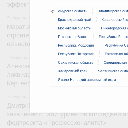
эффективность поддержки сельских тер
Амурская область
Владимирская обл
7 августа 2026
,
Экономика городов. Городская среда
Краснодарский край
Красноярский к
Марат Хуснуллин: «Единый заказчик» з
Московская область
Нижегородская 
строительство и реконструкцию более 3
Псковская область
Республика Башк
объектов
Республика Мордовия
Республика Са
Республика Татарстан
Ростовская об
7 августа 2026
,
Чрезвычайные ситуации и ликвидация их 
Сахалинская область
Свердловская 
Александр Козлов провёл заседание пра
Хабаровский край
Челябинская обла
ликвидации последствий чрезвычайной с
Ямало-Ненецкий автономный округ
Керченском проливе
7 августа 2026
,
Среднее профессиональное образование
Дмитрий Чернышенко: Установлен рекорд
заявлений от абитуриентов колледжей и
федпроекта «Профессионалитет»