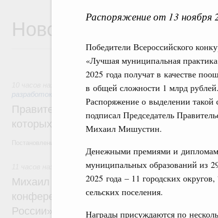
Распоряжение от 13 ноября 
Новости
Победители Всероссийского конку
«Лучшая муниципальная практика
2025 года получат в качестве поо
10 часов назад
,
Государственная политика в сфере научны
в общей сложности 1 млрд рублей
разработок
Распоряжение о выделении такой
Правительство расширило перечень пре
подписал Председатель Правитель
которых освобождаются от НДФЛ
Михаил Мишустин.
Постановление от 5 августа 2026 года №978
Денежными премиями и дипломами
муниципальных образований из 29
11 часов назад
,
Отрасль информационных технологий
2025 года – 11 городских округов,
Михаил Мишустин дал поручения по итог
сельских поселения.
конференции «Цифровая индустрия пр
России»
Награды присуждаются по несколь